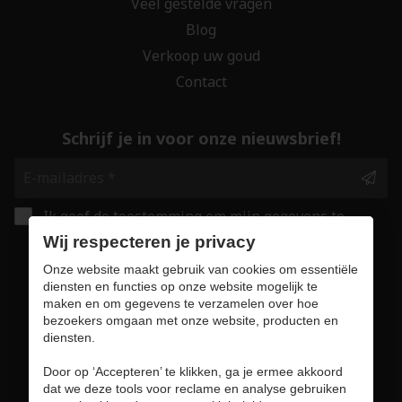
Veel gestelde vragen
Blog
Verkoop uw goud
Contact
Schrijf je in voor onze nieuwsbrief!
Ik geef de toestemming om mijn gegevens te
bewaren en verwerken zoals aangegeven in
Wij respecteren je privacy
onze
privacy statement
. *
Onze website maakt gebruik van cookies om essentiële
diensten en functies op onze website mogelijk te
maken en om gegevens te verzamelen over hoe
Veilig online winkelen
bezoekers omgaan met onze website, producten en
diensten.
Door op ‘Accepteren’ te klikken, ga je ermee akkoord
dat we deze tools voor reclame en analyse gebruiken