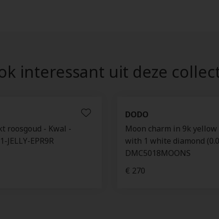
k interessant uit deze collec
DODO
t roosgoud - Kwal -
Moon charm in 9k yellow 
1-JELLY-EPR9R
with 1 white diamond (0.03
DMC5018MOONS
€ 270