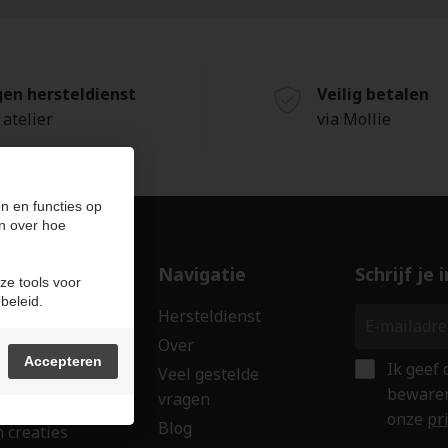
gen hersteldienst
Veilig betalen
 atelier
via Mollie
n en functies op
n over hoe
ducten
Navigatie
Schrijf je
ze tools voor
beleid.
len
Hersteldienst
erken
Over
Accepteren
Ik geef
ssoires
Veel gestelde
bewaren
vragen
wringen
onze
pr
Blog
 creaties