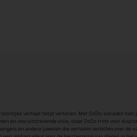
soonlijke verhaal helpt vertellen. Met DoDo-sieraden kies 
en en vooruitstrevende visie, staat DoDo trots voor duurza
 hangers en andere juwelen die verhalen vertellen over de na
 een ambassadeur voor de bescherming van dieren in het wil