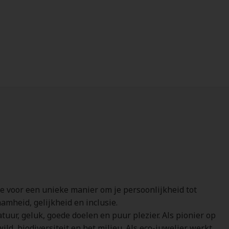
je voor een unieke manier om je persoonlijkheid tot
amheid, gelijkheid en inclusie.
tuur, geluk, goede doelen en puur plezier. Als pionier op
d, biodiversiteit en het milieu. Als eco-juwelier werkt