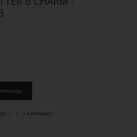
TTER B CHARM -
B
kelmandje
tje
1 - 3 werkdagen