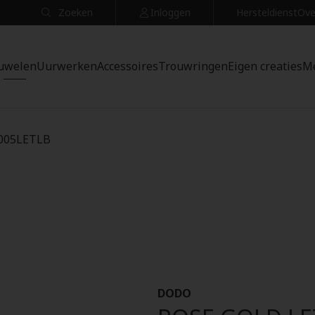
Zoeken
Inloggen
Hersteldienst
Ove
uwelen
Uurwerken
Accessoires
Trouwringen
Eigen creaties
M
005LETLB
DODO