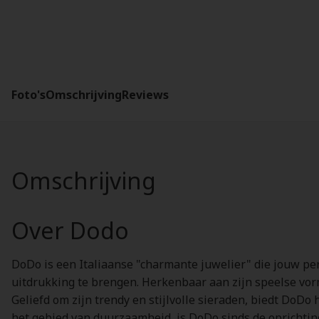
Foto's
Omschrijving
Reviews
Omschrijving
Over Dodo
DoDo is een Italiaanse "charmante juwelier" die jouw per
uitdrukking te brengen. Herkenbaar aan zijn speelse vorm
Geliefd om zijn trendy en stijlvolle sieraden, biedt DoDo
het gebied van duurzaamheid, is DoDo sinds de oprichting