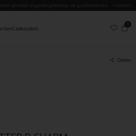
r
Veel gestelde vragen
Blog
Verkoop uw goud
Informatie
Contact
0
erken
Cadeaubon
Delen