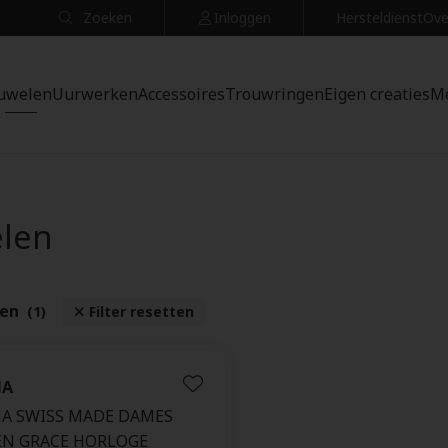
Zoeken
Inloggen
Hersteldienst
Ove
uwelen
Uurwerken
Accessoires
Trouwringen
Eigen creaties
M
elen
ten
(1)
Filter resetten
NA
NA SWISS MADE DAMES
N GRACE HORLOGE