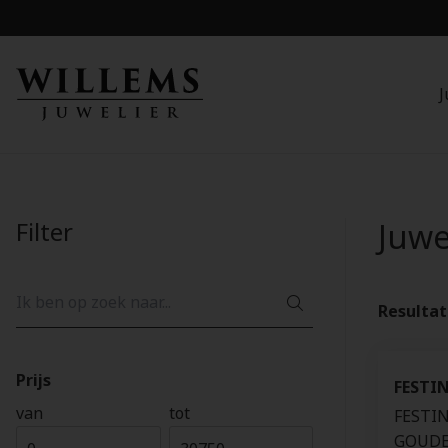
J
Filter
Juw
Resulta
Prijs
FESTI
van
tot
FESTI
GOUDE