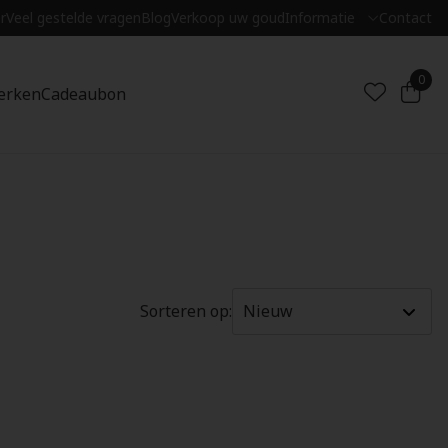
r
Veel gestelde vragen
Blog
Verkoop uw goud
Informatie
Contact
0
erken
Cadeaubon
Sorteren op: