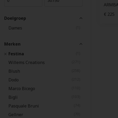
ARMBA
€ 225
Doelgroep
(1)
Dames
Merken
(1)
Festina
(271)
Willems Creations
(258)
Blush
(212)
Dodo
(110)
Marco Bicego
(103)
Bigli
(74)
Pasquale Bruni
(70)
Gellner