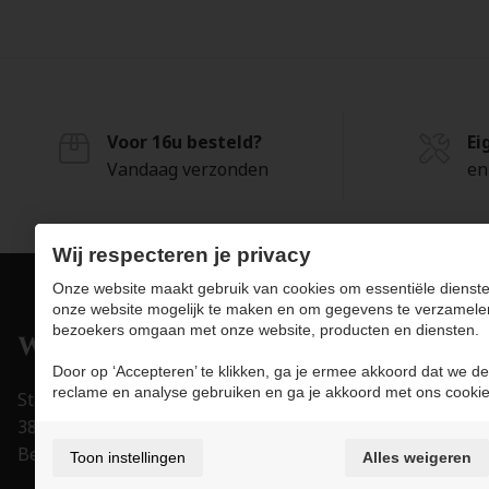
Voor 16u besteld?
Ei
Vandaag verzonden
en
Wij respecteren je privacy
Onze website maakt gebruik van cookies om essentiële dienste
onze website mogelijk te maken en om gegevens te verzamele
bezoekers omgaan met onze website, producten en diensten.
Pro
Door op ‘Accepteren’ te klikken, ga je ermee akkoord dat we de
Juwe
reclame en analyse gebruiken en ga je akkoord met ons cookie
Stapelstraat 15-17
Uurw
3800 Sint-Truiden
Acce
België
Toon instellingen
Alles weigeren
Trou