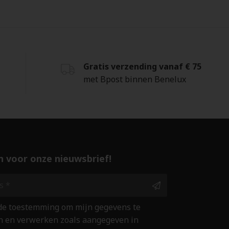
Gratis verzending vanaf € 75
met Bpost binnen Benelux
 in voor onze nieuwsbrief!
 de toestemming om mijn gegevens te
 en verwerken zoals aangegeven in