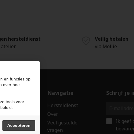
gen hersteldienst
Veilig betalen
 atelier
via Mollie
n en functies op
n over hoe
ducten
Navigatie
Schrijf je
ze tools voor
len
Hersteldienst
beleid.
erken
Over
Ik geef
ssoires
Veel gestelde
Accepteren
bewaren
vragen
wringen