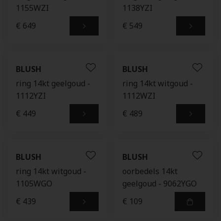
1155WZI
1138YZI
€ 649
€ 549
BLUSH
BLUSH
ring 14kt geelgoud -
ring 14kt witgoud -
1112YZI
1112WZI
€ 449
€ 489
BLUSH
BLUSH
ring 14kt witgoud -
oorbedels 14kt
1105WGO
geelgoud - 9062YGO
€ 439
€ 109