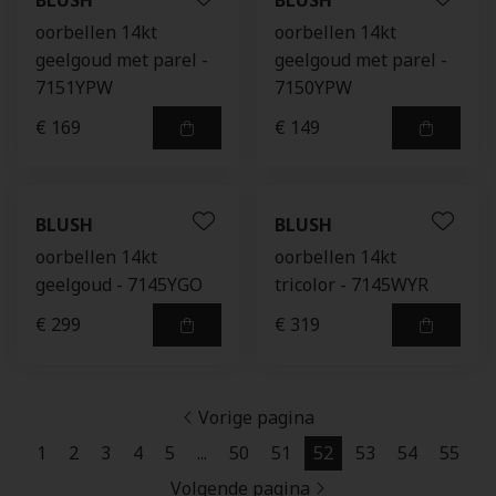
BLUSH
BLUSH
oorbellen 14kt
oorbellen 14kt
geelgoud met parel -
geelgoud met parel -
7151YPW
7150YPW
€ 169
€ 149
BLUSH
BLUSH
oorbellen 14kt
oorbellen 14kt
geelgoud - 7145YGO
tricolor - 7145WYR
€ 299
€ 319
Vorige pagina
1
2
3
4
5
...
50
51
52
53
54
55
Volgende pagina