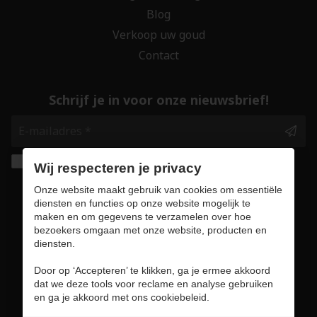
Blog
Verkoop uw goud
Contact
Schrijf je in voor onze nieuwsbrief!
Ik geef de toestemming om mijn gegevens te
Wij respecteren je privacy
bewaren en verwerken zoals aangegeven in
Onze website maakt gebruik van cookies om essentiële
onze
privacy statement
. *
diensten en functies op onze website mogelijk te
maken en om gegevens te verzamelen over hoe
bezoekers omgaan met onze website, producten en
Veilig online winkelen
diensten.
Door op ‘Accepteren’ te klikken, ga je ermee akkoord
dat we deze tools voor reclame en analyse gebruiken
en ga je akkoord met ons cookiebeleid.
Gebruiksvoorwaarden & privacybeleid