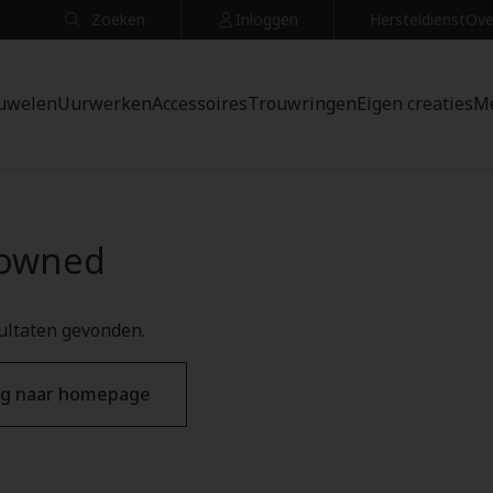
Zoeken
Inloggen
Hersteldienst
Ove
uwelen
Uurwerken
Accessoires
Trouwringen
Eigen creaties
M
-owned
ultaten gevonden.
g naar homepage