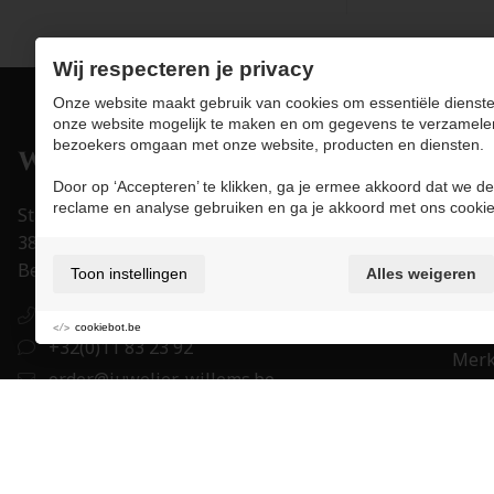
Wij respecteren je privacy
Onze website maakt gebruik van cookies om essentiële dienste
onze website mogelijk te maken en om gegevens te verzamele
bezoekers omgaan met onze website, producten en diensten.
Pro
Door op ‘Accepteren’ te klikken, ga je ermee akkoord dat we de
Juwe
reclame en analyse gebruiken en ga je akkoord met ons cookie
Stapelstraat 15-17
Uurw
3800 Sint-Truiden
Acce
België
Toon instellingen
Alles weigeren
Trou
+32(0)11 83 23 92
Eigen
cookiebot.be
+32(0)11 83 23 92
Mer
order@juwelier-willems.be
Cade
BE0478.339.464
BE 27 7330 0979 1673