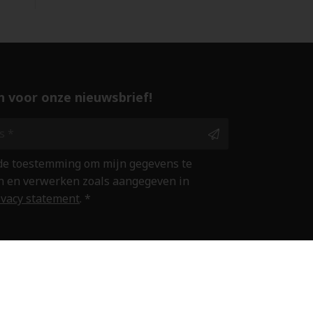
 in voor onze nieuwsbrief!
 de toestemming om mijn gegevens te
 en verwerken zoals aangegeven in
ivacy statement
. *
ine winkelen