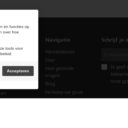
n en functies op
n over hoe
ducten
Navigatie
Schrijf je
ze tools voor
len
Hersteldienst
beleid.
erken
Over
Ik geef
ssoires
Veel gestelde
Accepteren
bewaren
vragen
wringen
onze
pr
Blog
 creaties
Verkoop uw goud
ken
Contact
aubon
Veilig onl