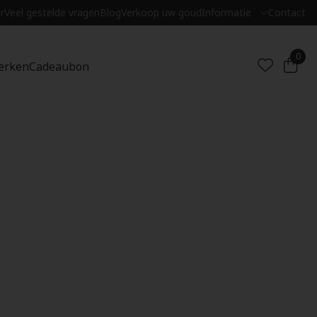
r
Veel gestelde vragen
Blog
Verkoop uw goud
Informatie
Contact
0
erken
Cadeaubon