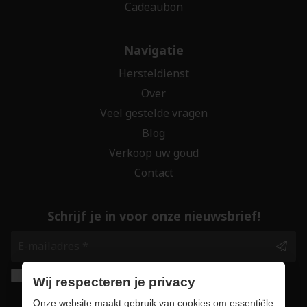
Cadeaubon
Navigatie
Hersteldienst
Over
Veel gestelde vragen
Blog
Verkoop uw goud
Contact
Schrijf je in voor onze nieuwsbrief!
Ik geef de toestemming om mijn gegevens te
Wij respecteren je privacy
bewaren en verwerken zoals aangegeven in
Onze website maakt gebruik van cookies om essentiële