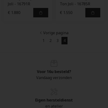
Joli - 16791R
Ton Joli - 16785R
€ 1.880
€ 1.550
Vorige pagina
1
2
3
4
Voor 16u besteld?
Vandaag verzonden
Eigen hersteldienst
en atelier