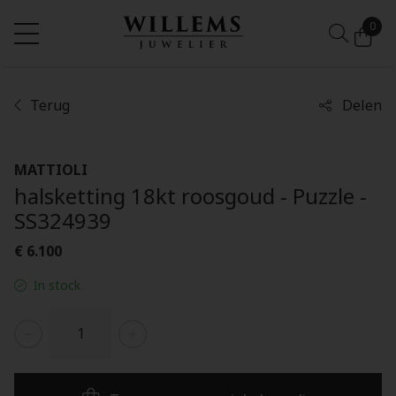
0
Terug
Delen
MATTIOLI
halsketting 18kt roosgoud - Puzzle -
SS324939
€ 6.100
In stock