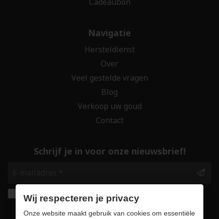
Cadeaubon
Navigatie
Hersteldienst
Over
Veel gestelde vragen
Blog
Verkoop uw goud
Contact
Schrijf je in voor onze nieuwsbrief!
Ik geef de toestemming om mijn gegevens te
Wij respecteren je privacy
bewaren en verwerken zoals aangegeven in
Onze website maakt gebruik van cookies om essentiële
onze
privacy statement
. *