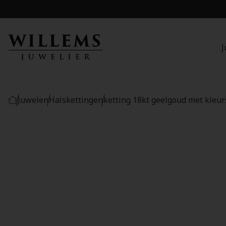
J
Juwelen
Halskettingen
ketting 18kt geelgoud met kleu