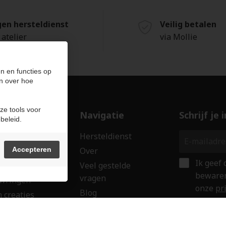
gen hersteldienst
Veilig betalen
 atelier
via Mollie
n en functies op
n over hoe
ze tools voor
ducten
Navigatie
Schrijf je
beleid.
len
Hersteldienst
erken
Accepteren
Over
Ik geef
ssoires
Veel gestelde
bewaren
vragen
wringen
onze
pr
Blog
 creaties
Verkoop uw goud
ken
Contact
aubon