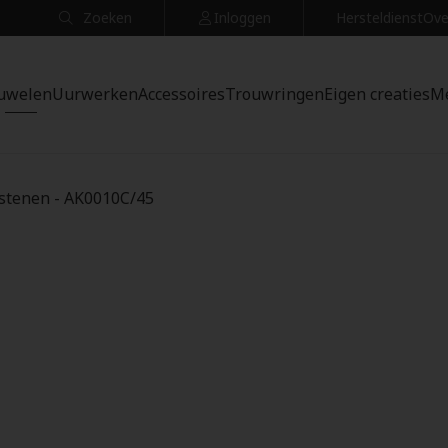
Zoeken
Inloggen
Hersteldienst
Ove
uwelen
Uurwerken
Accessoires
Trouwringen
Eigen creaties
M
rstenen - AK0010C/45