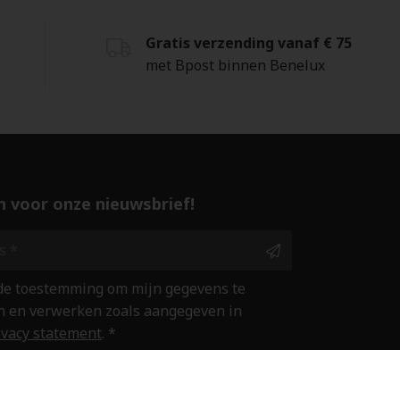
Gratis verzending vanaf € 75
met Bpost binnen Benelux
 in voor onze nieuwsbrief!
 de toestemming om mijn gegevens te
 en verwerken zoals aangegeven in
ivacy statement
. *