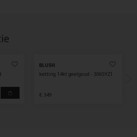
tie
BLUSH
t
ketting 14kt geelgoud - 3065YZI
€ 349