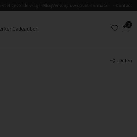
r
Veel gestelde vragen
Blog
Verkoop uw goud
Informatie
Contact
0
erken
Cadeaubon
Delen