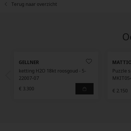
Terug naar overzicht
Oo
GELLNER
MATTIO
ketting H2O 18kt roosgoud - 5-
Puzzle s
22007-07
MKIT05
€ 3.300
€ 2.150