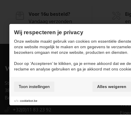
Voor 16u besteld?
Ei
Vandaag verzonden
en
Wij respecteren je privacy
Onze website maakt gebruik van cookies om essentiële dienste
onze website mogelijk te maken en om gegevens te verzamele
bezoekers omgaan met onze website, producten en diensten.
Door op ‘Accepteren’ te klikken, ga je ermee akkoord dat we de
Pro
reclame en analyse gebruiken en ga je akkoord met ons cookie
Juwe
Stapelstraat 15-17
Toon instellingen
Alles weigeren
Uurw
3800 Sint-Truiden
Acce
België
cookiebot.be
Trou
+32(0)11 83 23 92
Eigen
+32(0)11 83 23 92
Mer
order@juwelier-willems.be
Cade