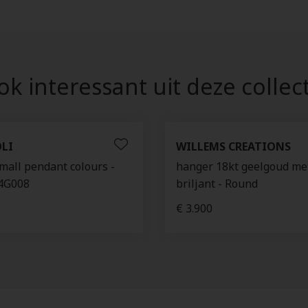
k interessant uit deze collec
LI
WILLEMS CREATIONS
mall pendant colours -
hanger 18kt geelgoud me
4G008
briljant - Round
€ 3.900