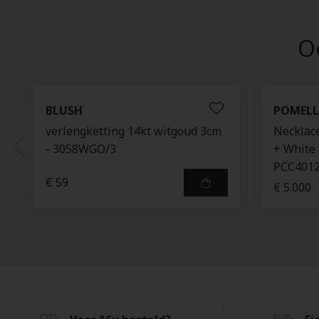
Oo
BLUSH
POMEL
verlengketting 14kt witgoud 3cm
Necklac
- 3058WGO/3
+ White
PCC401
€ 59
€ 5.000