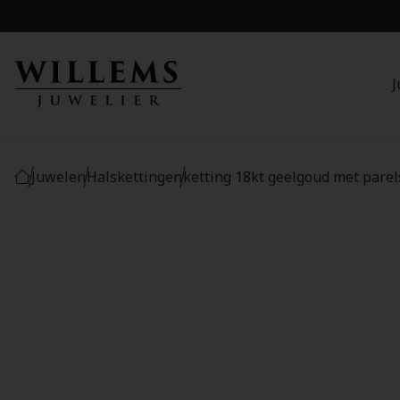
J
Juwelen
Halskettingen
ketting 18kt geelgoud met parel