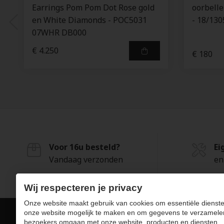
Earrings Pom Pom Dot Rose gold
oorbelle
en White Diamonds - POC5031
- 18/13
07WHR DB000
€ 4.250
€ 180
Voor 16u besteld?
Ei
Vandaag verzonden
en
Wij respecteren je privacy
Onze website maakt gebruik van cookies om essentiële dienste
onze website mogelijk te maken en om gegevens te verzamele
bezoekers omgaan met onze website, producten en diensten.