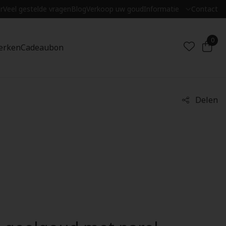
r
Veel gestelde vragen
Blog
Verkoop uw goud
Informatie
Contact
0
erken
Cadeaubon
Delen