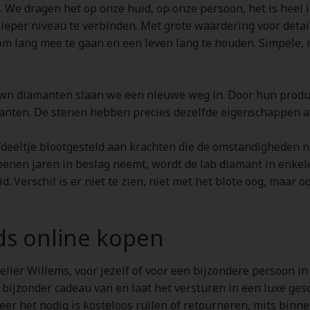
 We dragen het op onze huid, op onze persoon, het is heel i
ieper niveau te verbinden. Met grote waardering voor detai
om lang mee te gaan en een leven lang te houden. Simpele, 
n diamanten slaan we een nieuwe weg in. Door hun producti
anten. De stenen hebben precies dezelfde eigenschappen al
fdeeltje blootgesteld aan krachten die de omstandigheden 
joenen jaren in beslag neemt, wordt de lab diamant in enkel
id. Verschil is er niet te zien, niet met het blote oog, maa
ds online kopen
elier Willems, voor jezelf of voor een bijzondere persoon in
a bijzonder cadeau van en laat het versturen in een luxe ge
neer het nodig is kosteloos ruilen of retourneren, mits bin