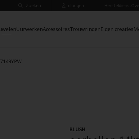
Zoeken
Inloggen
Hersteldienst
Ove
uwelen
Uurwerken
Accessoires
Trouwringen
Eigen creaties
M
- 7149YPW
BLUSH