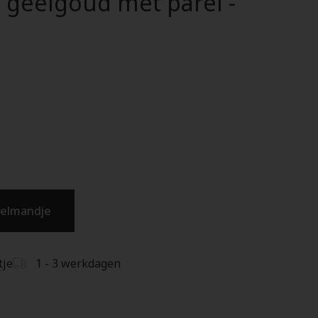
 geelgoud met parel -
kelmandje
tje
1 - 3 werkdagen