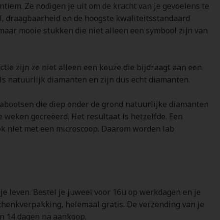
ntiem. Ze nodigen je uit om de kracht van je gevoelens te
l, draagbaarheid en de hoogste kwaliteitsstandaard
maar mooie stukken die niet alleen een symbool zijn van
e zijn ze niet alleen een keuze die bijdraagt aan een
s natuurlijk diamanten en zijn dus echt diamanten.
nabootsen die diep onder de grond natuurlijke diamanten
e weken gecreëerd. Het resultaat is hetzelfde. Een
r ook niet met een microscoop. Daarom worden lab
 je leven. Bestel je juweel voor 16u op werkdagen en je
schenkverpakking, helemaal gratis. De verzending van je
nen 14 dagen na aankoop.