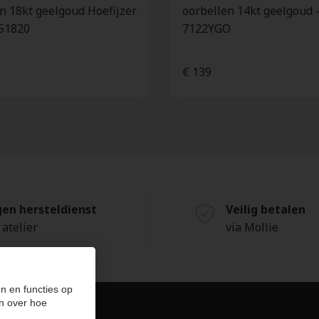
n 18kt geelgoud Hoefijzer
oorbellen 14kt geelgoud 
051820
7122YGO
€ 139
gen hersteldienst
Veilig betalen
 atelier
via Mollie
n en functies op
n over hoe