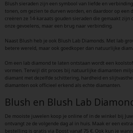
Blush sieraden zijn een symbool van liefde en verbinding.
tonen, om gezien te durven worden, en daardoor op een d
creëren ze 14-karaats gouden sieraden die gemaakt zijn 
onze gevoelens, maar een brug naar verbinding.
Naast Blush heb je ook Blush Lab Diamonds. Met lab grow
betere wereld, maar ook goedkoper dan natuurlijke diam
Om een lab diamond te laten ontstaan wordt een koolsto
vormen. Terwijl dit proces bij natuurlijke diamanten mil
diamant met dezelfde schittering, hardheid en slijtvasthe
diamanten ook officieel erkend als echte diamanten.
Blush en Blush Lab Diamon
De mooiste juwelen koop je online of in de winkel bij Juw
ontvangt ze de volgende dag al in huis. Maak er een extr
bestelling is gratis via Bpost vanaf 75 €. Ook kun je wan