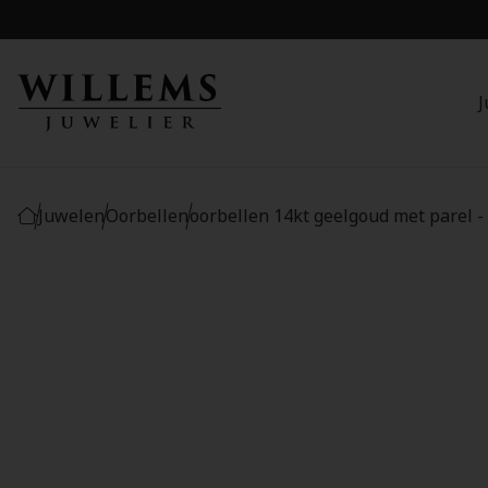
J
Juwelen
Oorbellen
oorbellen 14kt geelgoud met parel 