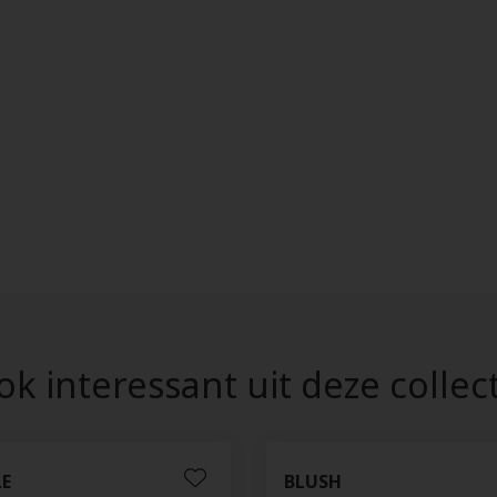
k interessant uit deze collec
LE
BLUSH