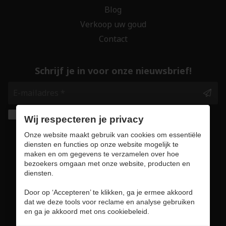
Blog
Verkoop uw goud
Contact
Schrijf je in voor onze nieuwsbrief!
Ik geef de toestemming om mijn gegevens te
Wij respecteren je privacy
bewaren en verwerken zoals aangegeven in
Onze website maakt gebruik van cookies om essentiële
onze
privacy statement
. *
diensten en functies op onze website mogelijk te
maken en om gegevens te verzamelen over hoe
bezoekers omgaan met onze website, producten en
Veilig online winkelen
diensten.
Door op ‘Accepteren’ te klikken, ga je ermee akkoord
dat we deze tools voor reclame en analyse gebruiken
en ga je akkoord met ons cookiebeleid.
Gebruiksvoorwaarden & privacybeleid