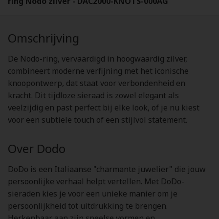
ring Nodo zilver - DAC2000-KNOTS-000AG
Omschrijving
De Nodo-ring, vervaardigd in hoogwaardig zilver,
combineert moderne verfijning met het iconische
knoopontwerp, dat staat voor verbondenheid en
kracht. Dit tijdloze sieraad is zowel elegant als
veelzijdig en past perfect bij elke look, of je nu kiest
voor een subtiele touch of een stijlvol statement.
Over Dodo
DoDo is een Italiaanse "charmante juwelier" die jouw
persoonlijke verhaal helpt vertellen. Met DoDo-
sieraden kies je voor een unieke manier om je
persoonlijkheid tot uitdrukking te brengen.
Herkenbaar aan zijn speelse vormen en