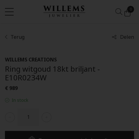
0
Terug
Delen
WILLEMS CREATIONS
Ring witgoud 18kt briljant -
E10R0234W
€ 989
In stock