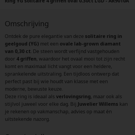
Ring YG solitaire 4 griffen oval 0.30ct LGD - AR9010A
Omschrijving
Ontdek de pure elegantie van deze
solitaire ring in
geelgoud (YG)
met een
ovale lab-grown diamant
van 0,30 ct
. De steen wordt verfijnd vastgehouden
door
4 griffen
, waardoor het ovaal mooi tot zijn recht
komt en maximaal licht vangt voor een heldere,
sprankelende uitstraling. Een tijdloos ontwerp dat
perfect past bij wie houdt van klasse met een
moderne, bewuste keuze.
Deze ring is ideaal als
verlovingsring
, maar ook als
stijlvol juweel voor elke dag. Bij
Juwelier Willems
kan
je rekenen op vakmanschap, advies op maat én
uitstekende nazorg.