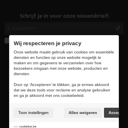
Schrijf je in voor onze nieuwsbrief!
Ik geef de toestemming om mijn gegevens te
Wij respecteren je privacy
bewaren en verwerken zoals aangegeven in
Onze website maakt gebruik van cookies om essentiële
onze
privacy statement
. *
diensten en functies op onze website mogelijk te
maken en om gegevens te verzamelen over hoe
bezoekers omgaan met onze website, producten en
Veilig online winkelen
diensten.
Door op ‘Accepteren’ te klikken, ga je ermee akkoord
dat we deze tools voor reclame en analyse gebruiken
en ga je akkoord met ons cookiebeleid.
Gebruiksvoorwaarden & privacybeleid
Cookie policy
Toon instellingen
Alles weigeren
Accepter
Cookie voorkeuren
Sitemap
cookiebot.be