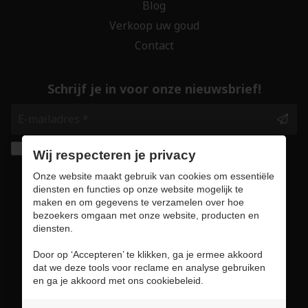
Blog
Verkoop uw goud
Contact
Schrijf je in voor onze nieuwsbrief!
Ik geef de toestemming om mijn gegevens te
Wij respecteren je privacy
bewaren en verwerken zoals aangegeven in
Onze website maakt gebruik van cookies om essentiële
onze
privacy statement
. *
diensten en functies op onze website mogelijk te
maken en om gegevens te verzamelen over hoe
bezoekers omgaan met onze website, producten en
Veilig online winkelen
diensten.
Door op ‘Accepteren’ te klikken, ga je ermee akkoord
dat we deze tools voor reclame en analyse gebruiken
en ga je akkoord met ons cookiebeleid.
Gebruiksvoorwaarden & privacybeleid