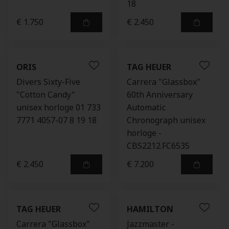
18
€ 1.750
€ 2.450
ORIS
TAG HEUER
Divers Sixty-Five
Carrera "Glassbox"
"Cotton Candy"
60th Anniversary
unisex horloge 01 733
Automatic
7771 4057-07 8 19 18
Chronograph unisex
horloge -
CBS2212.FC6535
€ 2.450
€ 7.200
TAG HEUER
HAMILTON
Carrera "Glassbox"
Jazzmaster -