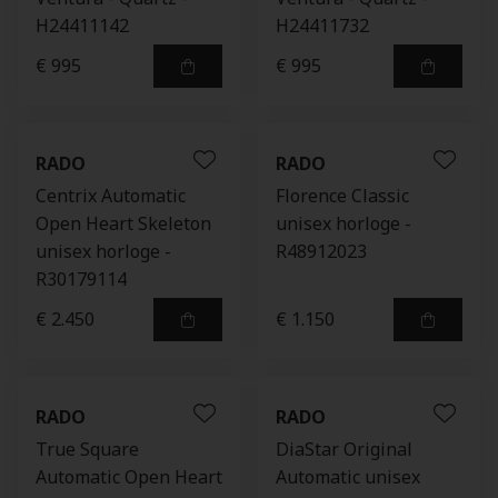
H24411142
H24411732
€ 995
€ 995
RADO
RADO
Centrix Automatic
Florence Classic
Open Heart Skeleton
unisex horloge -
unisex horloge -
R48912023
R30179114
€ 2.450
€ 1.150
RADO
RADO
True Square
DiaStar Original
Automatic Open Heart
Automatic unisex