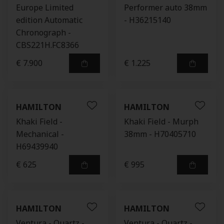
Europe Limited
Performer auto 38mm
edition Automatic
- H36215140
Chronograph -
CBS221H.FC8366
€ 7.900
€ 1.225
HAMILTON
HAMILTON
Khaki Field -
Khaki Field - Murph
Mechanical -
38mm - H70405710
H69439940
€ 625
€ 995
HAMILTON
HAMILTON
Ventura - Quartz -
Ventura - Quartz -