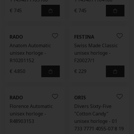
€ 745
€ 745
RADO
FESTINA
Anatom Automatic
Swiss Made Classic
unisex horloge -
unisex horloge -
R10201152
F20027/1
€ 4.850
€ 229
RADO
ORIS
Florence Automatic
Divers Sixty-Five
unisex horloge -
"Cotton Candy"
R48903153
unisex horloge - 01
733 7771 4055-07 8 19