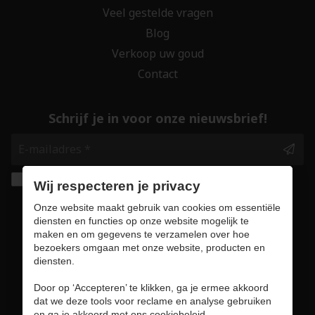
Veel gestelde vragen
Blog
Verkoop uw goud
Contact
Schrijf je in voor onze nieuwsbrief!
Ik geef de toestemming om mijn gegevens te
Wij respecteren je privacy
bewaren en verwerken zoals aangegeven in
Onze website maakt gebruik van cookies om essentiële
onze
privacy statement
. *
diensten en functies op onze website mogelijk te
maken en om gegevens te verzamelen over hoe
bezoekers omgaan met onze website, producten en
Veilig online winkelen
diensten.
Door op ‘Accepteren’ te klikken, ga je ermee akkoord
dat we deze tools voor reclame en analyse gebruiken
en ga je akkoord met ons cookiebeleid.