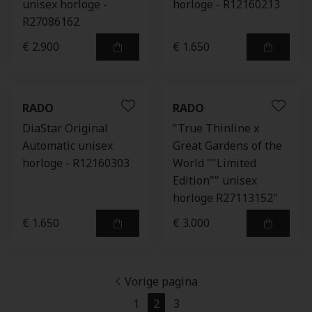
unisex horloge -
horloge - R12160213
R27086162
€ 2.900
€ 1.650
RADO
RADO
DiaStar Original
"True Thinline x
Automatic unisex
Great Gardens of the
horloge - R12160303
World ""Limited
Edition"" unisex
horloge R27113152"
€ 1.650
€ 3.000
Vorige pagina
1
2
3