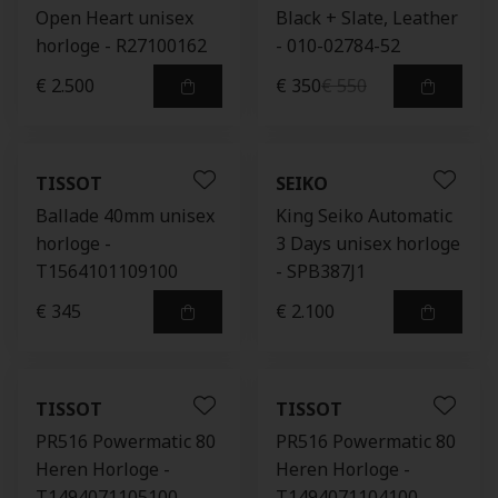
Open Heart unisex
Black + Slate, Leather
horloge - R27100162
- 010-02784-52
€ 2.500
€ 350
€ 550
TISSOT
SEIKO
Ballade 40mm unisex
King Seiko Automatic
horloge -
3 Days unisex horloge
T1564101109100
- SPB387J1
€ 345
€ 2.100
TISSOT
TISSOT
PR516 Powermatic 80
PR516 Powermatic 80
Heren Horloge -
Heren Horloge -
T1494071105100
T1494071104100