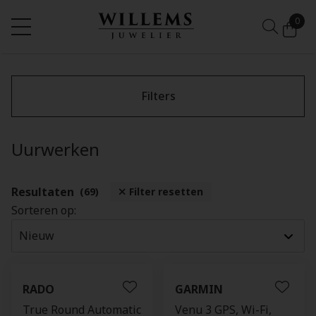
0
Filters
Uurwerken
Resultaten
(69)
Filter resetten
Sorteren op:
RADO
GARMIN
True Round Automatic
Venu 3 GPS, Wi-Fi,