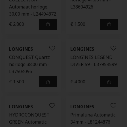
Automaat horloge,
L38604926
30.00 mm - L24494872
€ 2.800
€ 1.500
LONGINES
LONGINES
CONQUEST Quartz
LONGINES LEGEND
horloge 38.00 mm -
DIVER 59 - L37954599
L37504096
€ 1.500
€ 4.000
LONGINES
LONGINES
HYDROCONQUEST
Primaluna Automatic
GREEN Automatic
34mm - L81244876