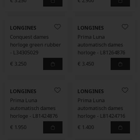
€ 3.250
€ 2.900
LONGINES
LONGINES
Conquest dames
Prima Luna
horloge green rubber
automatisch dames
- L34305029
horloge - L81264876
€ 3.250
€ 3.450
LONGINES
LONGINES
Prima Luna
Prima Luna
automatisch dames
automatisch dames
horloge - L81424876
horloge - L81424716
€ 1.950
€ 1.400