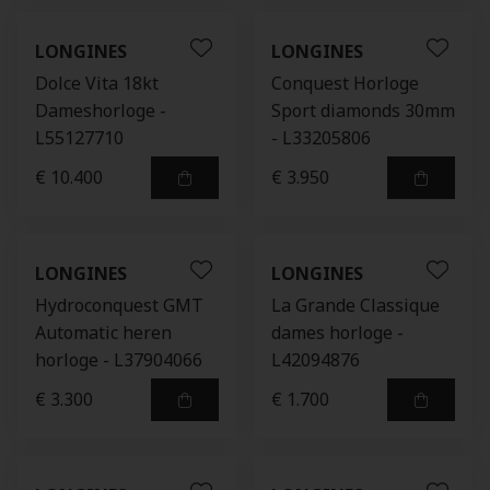
LONGINES
LONGINES
Dolce Vita 18kt
Conquest Horloge
Dameshorloge -
Sport diamonds 30mm
L55127710
- L33205806
€ 10.400
€ 3.950
LONGINES
LONGINES
Hydroconquest GMT
La Grande Classique
Automatic heren
dames horloge -
horloge - L37904066
L42094876
€ 3.300
€ 1.700