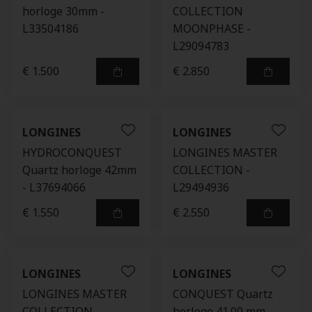
horloge 30mm -
COLLECTION
L33504186
MOONPHASE -
L29094783
€ 1.500
€ 2.850
LONGINES
LONGINES
HYDROCONQUEST
LONGINES MASTER
Quartz horloge 42mm
COLLECTION -
- L37694066
L29494936
€ 1.550
€ 2.550
LONGINES
LONGINES
LONGINES MASTER
CONQUEST Quartz
COLLECTION
horloge 41.00 mm -