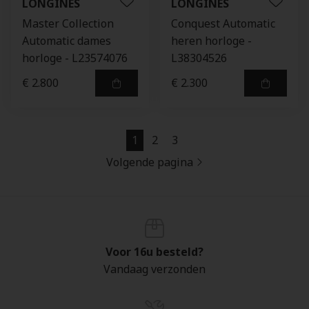
LONGINES
LONGINES
Master Collection
Conquest Automatic
Automatic dames
heren horloge -
horloge - L23574076
L38304526
€ 2.800
€ 2.300
1
2
3
Volgende pagina
Voor 16u besteld?
Vandaag verzonden