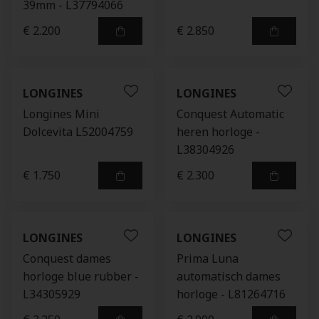
39mm - L37794066
€ 2.200
€ 2.850
LONGINES
LONGINES
Longines Mini
Conquest Automatic
Dolcevita L52004759
heren horloge -
L38304926
€ 1.750
€ 2.300
LONGINES
LONGINES
Conquest dames
Prima Luna
horloge blue rubber -
automatisch dames
L34305929
horloge - L81264716