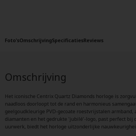
Foto's
Omschrijving
Specificaties
Reviews
Omschrijving
Het iconische Centrix Quartz Diamonds horloge is zorgvul
naadloos doorloopt tot de rand en harmonieus samengaat
geelgoudkleurige PVD-gecoate roestvrijstalen armband, a
diamanten en het gedrukte 'jubilé'-logo, past perfect bi
uurwerk, biedt het horloge uitzonderlijke nauwkeurighei