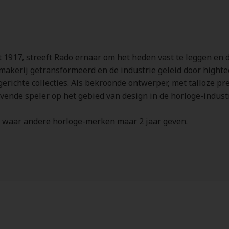
 1917, streeft Rado ernaar om het heden vast te leggen en 
makerij getransformeerd en de industrie geleid door hightec
richte collecties. Als bekroonde ontwerper, met talloze pre
ende speler op het gebied van design in de horloge-industr
e waar andere horloge-merken maar 2 jaar geven.