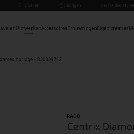
Zoeken
Inloggen
Hersteldienst
Ove
uwelen
Uurwerken
Accessoires
Trouwringen
Eigen creaties
M
 dames horloge - R30039712
RADO
Centrix Diamo