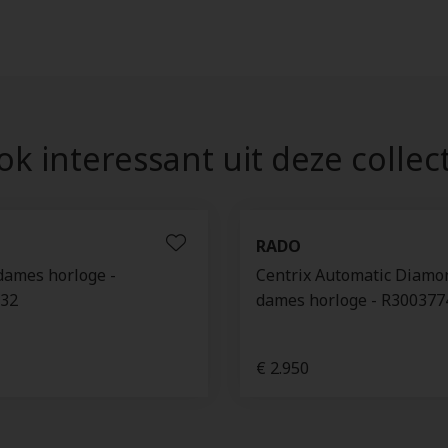
k interessant uit deze collec
RADO
dames horloge -
Centrix Automatic Diamo
32
dames horloge - R300377
€ 2.950