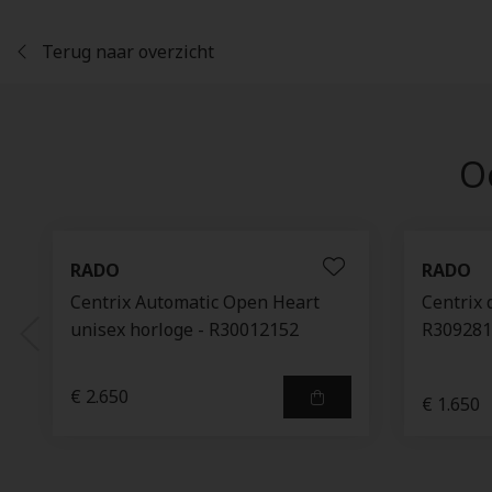
Terug naar overzicht
Oo
RADO
RADO
Centrix Automatic Open Heart
Centrix 
unisex horloge - R30012152
R309281
€ 2.650
€ 1.650