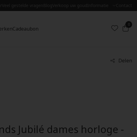
r
Veel gestelde vragen
Blog
Verkoop uw goud
Informatie
Contact
0
erken
Cadeaubon
Delen
nds Jubilé dames horloge -