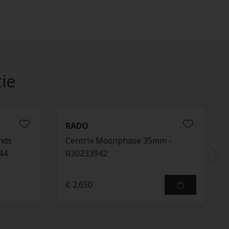
tie
RADO
nds
Centrix Moonphase 35mm -
44
R30233942
€ 2.650