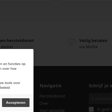
gen hersteldienst
Veilig betalen
 atelier
via Mollie
n en functies op
n over hoe
ze tools voor
ducten
Navigatie
Schrijf je
beleid.
len
Hersteldienst
erken
Accepteren
Over
Ik geef
ssoires
Veel gestelde