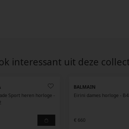
k interessant uit deze collec
A
BALMAIN
de Sport heren horloge -
Eirini dames horloge - B
2
€ 660