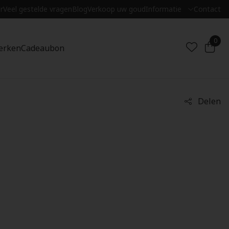
r
Veel gestelde vragen
Blog
Verkoop uw goud
Informatie
Contact
0
erken
Cadeaubon
Delen