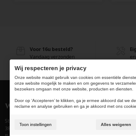
Voor 16u besteld?
Ei
Vandaag verzonden
en
Wij respecteren je privacy
Onze website maakt gebruik van cookies om essentiële dienste
onze website mogelijk te maken en om gegevens te verzamele
bezoekers omgaan met onze website, producten en diensten.
Door op ‘Accepteren’ te klikken, ga je ermee akkoord dat we de
Pro
reclame en analyse gebruiken en ga je akkoord met ons cookie
Juwe
Stapelstraat 15-17
Toon instellingen
Alles weigeren
Uurw
3800 Sint-Truiden
Acce
België