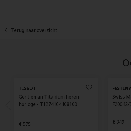
Terug naar overzicht
Oo
TISSOT
FESTIN
Gentleman Titanium heren
Swiss Ma
horloge - T1274104408100
F20042/
€ 349
€ 575