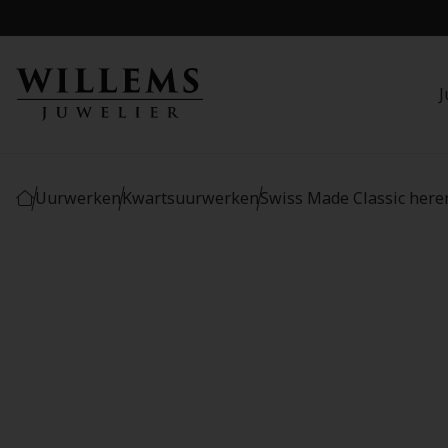
J
Uurwerken
Kwartsuurwerken
Swiss Made Classic here