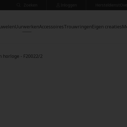
Zoeken
Inloggen
Hersteldienst
Ove
uwelen
Uurwerken
Accessoires
Trouwringen
Eigen creaties
M
n horloge - F20022/2