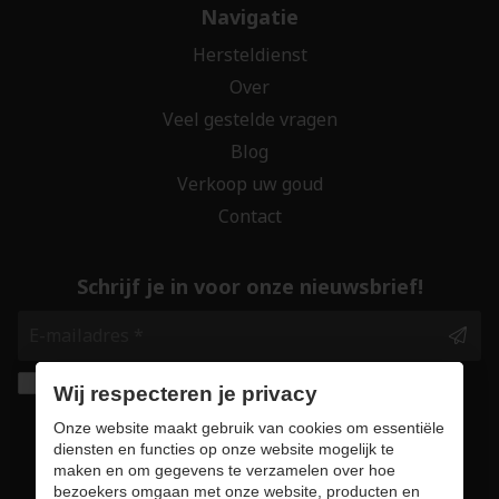
Navigatie
Hersteldienst
Over
Veel gestelde vragen
Blog
Verkoop uw goud
Contact
Schrijf je in voor onze nieuwsbrief!
Ik geef de toestemming om mijn gegevens te
Wij respecteren je privacy
bewaren en verwerken zoals aangegeven in
Onze website maakt gebruik van cookies om essentiële
onze
privacy statement
. *
diensten en functies op onze website mogelijk te
maken en om gegevens te verzamelen over hoe
bezoekers omgaan met onze website, producten en