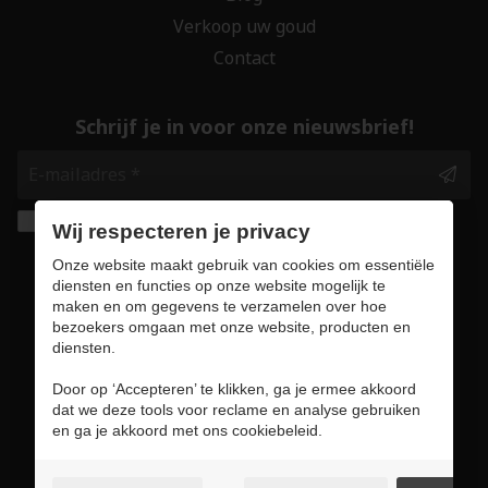
Verkoop uw goud
Contact
Schrijf je in voor onze nieuwsbrief!
Ik geef de toestemming om mijn gegevens te
Wij respecteren je privacy
bewaren en verwerken zoals aangegeven in
Onze website maakt gebruik van cookies om essentiële
onze
privacy statement
. *
diensten en functies op onze website mogelijk te
maken en om gegevens te verzamelen over hoe
bezoekers omgaan met onze website, producten en
Veilig online winkelen
diensten.
Door op ‘Accepteren’ te klikken, ga je ermee akkoord
dat we deze tools voor reclame en analyse gebruiken
en ga je akkoord met ons cookiebeleid.
Gebruiksvoorwaarden & privacybeleid
Cookie policy