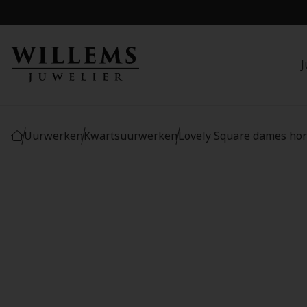
J
Uurwerken
Kwartsuurwerken
Lovely Square dames ho