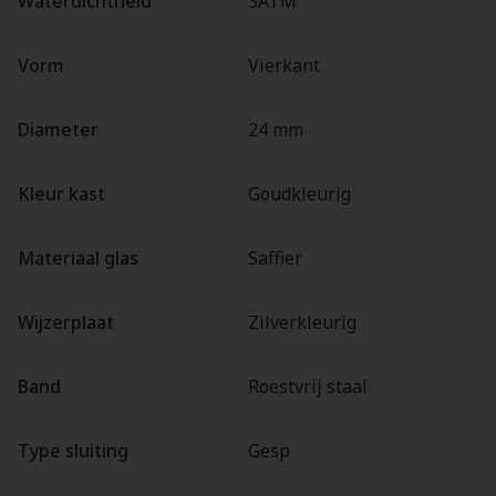
Waterdichtheid
3ATM
Vorm
Vierkant
Diameter
24 mm
Kleur kast
Goudkleurig
Materiaal glas
Saffier
Wijzerplaat
Zilverkleurig
Band
Roestvrij staal
Type sluiting
Gesp