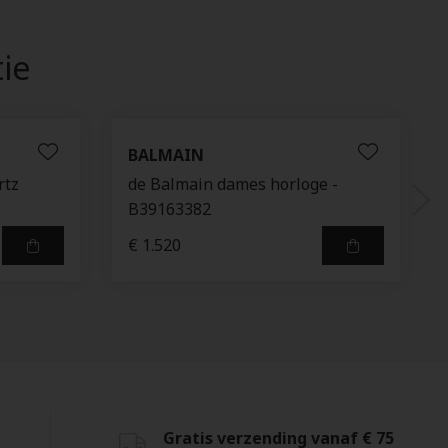
tie
BALMAIN
rtz
de Balmain dames horloge -
B39163382
€ 1.520
Gratis verzending vanaf € 75