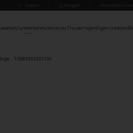
Zoeken
Inloggen
Hersteldienst
Ove
uwelen
Uurwerken
Accessoires
Trouwringen
Eigen creaties
M
rloge - T0581093303100