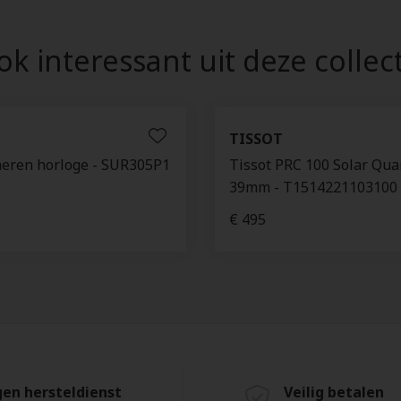
k interessant uit deze collec
TISSOT
heren horloge - SUR305P1
Tissot PRC 100 Solar Qua
39mm - T1514221103100
€ 495
gen hersteldienst
Veilig betalen