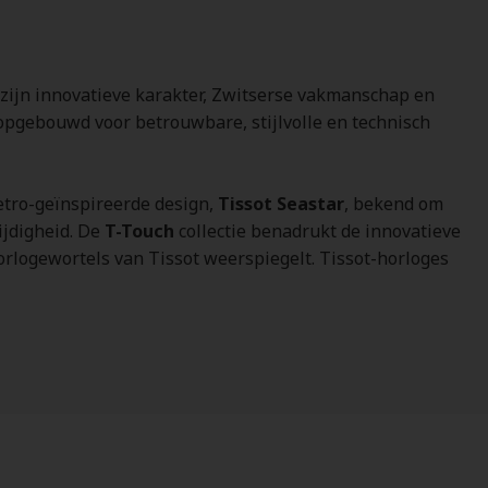
 zijn innovatieve karakter, Zwitserse vakmanschap en
 opgebouwd voor betrouwbare, stijlvolle en technisch
etro-geïnspireerde design,
Tissot Seastar
, bekend om
ijdigheid. De
T-Touch
collectie benadrukt de innovatieve
orlogewortels van Tissot weerspiegelt. Tissot-horloges