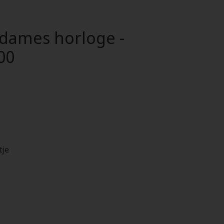
 dames horloge -
00
tje