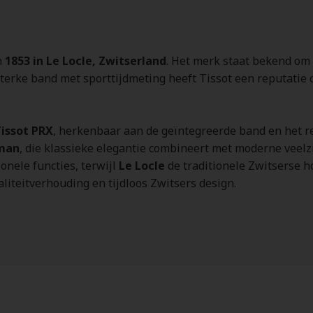
n
1853 in Le Locle, Zwitserland
. Het merk staat bekend om
 sterke band met sporttijdmeting heeft Tissot een reputatie
issot PRX
, herkenbaar aan de geïntegreerde band en het r
eman
, die klassieke elegantie combineert met moderne veelz
onele functies, terwijl
Le Locle
de traditionele Zwitserse h
aliteitverhouding en tijdloos Zwitsers design.