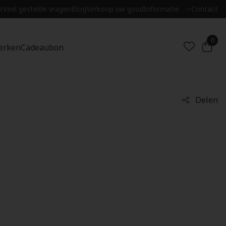
r
Veel gestelde vragen
Blog
Verkoop uw goud
Informatie
Contact
0
erken
Cadeaubon
Delen