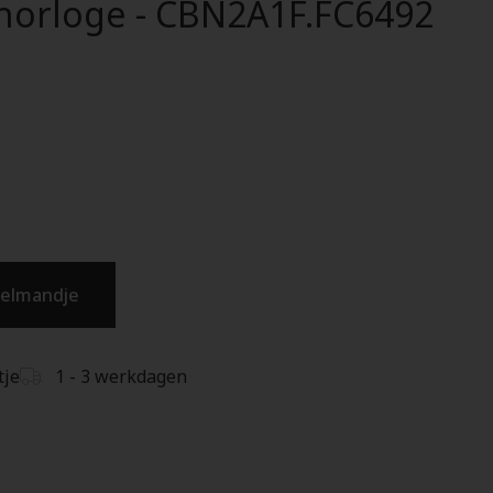
 horloge - CBN2A1F.FC6492
kelmandje
tje
1 - 3 werkdagen