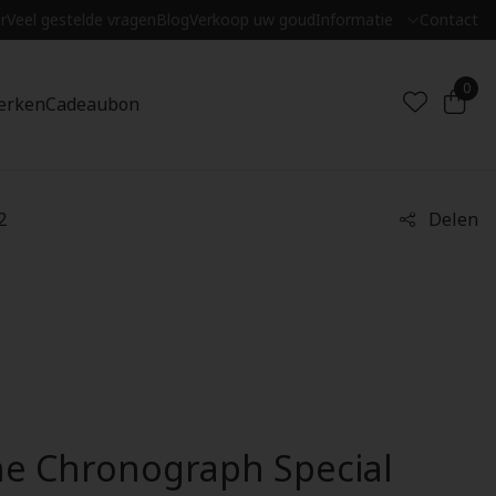
r
Veel gestelde vragen
Blog
Verkoop uw goud
Informatie
Contact
0
erken
Cadeaubon
2
Delen
he Chronograph Special