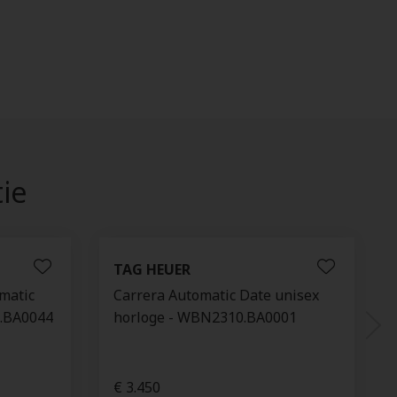
tie
TAG HEUER
matic
Carrera Automatic Date unisex
0.BA0044
horloge - WBN2310.BA0001
€ 3.450