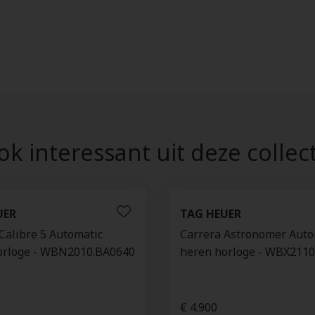
k interessant uit deze collec
UER
TAG HEUER
Calibre 5 Automatic
Carrera Astronomer Auto
orloge - WBN2010.BA0640
heren horloge - WBX211
€ 4.900