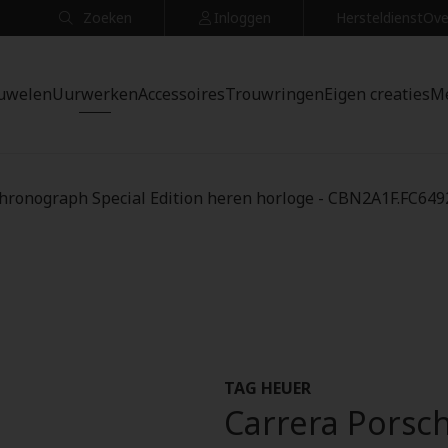
Zoeken
Inloggen
Hersteldienst
Ove
uwelen
Uurwerken
Accessoires
Trouwringen
Eigen creaties
M
hronograph Special Edition heren horloge - CBN2A1F.FC649
TAG HEUER
Carrera Porsc