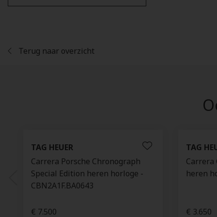
Terug naar overzicht
Oo
TAG HEUER
TAG HE
Carrera Porsche Chronograph
Carrera 
Special Edition heren horloge -
heren h
CBN2A1F.BA0643
€ 7.500
€ 3.650