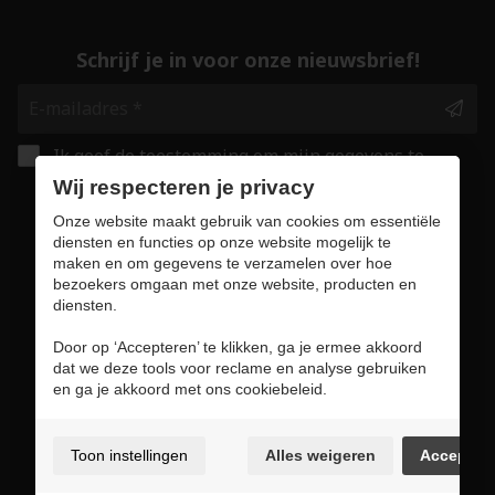
Schrijf je in voor onze nieuwsbrief!
Ik geef de toestemming om mijn gegevens te
bewaren en verwerken zoals aangegeven in
Wij respecteren je privacy
onze
privacy statement
. *
Onze website maakt gebruik van cookies om essentiële
diensten en functies op onze website mogelijk te
maken en om gegevens te verzamelen over hoe
Veilig online winkelen
bezoekers omgaan met onze website, producten en
diensten.
Door op ‘Accepteren’ te klikken, ga je ermee akkoord
dat we deze tools voor reclame en analyse gebruiken
Gebruiksvoorwaarden & privacybeleid
en ga je akkoord met ons cookiebeleid.
Cookie policy
Cookie voorkeuren
Toon instellingen
Alles weigeren
Accepter
Sitemap