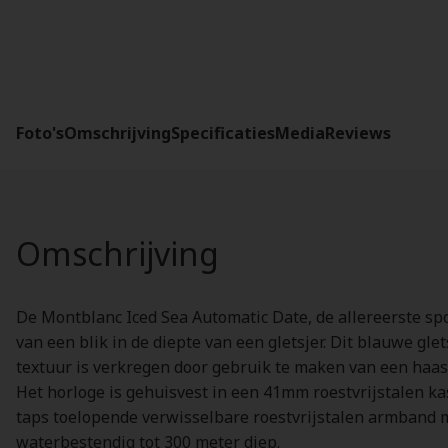
Foto's
Omschrijving
Specificaties
Media
Reviews
Omschrijving
De Montblanc Iced Sea Automatic Date, de allereerste spo
van een blik in de diepte van een gletsjer. Dit blauwe g
textuur is verkregen door gebruik te maken van een haa
Het horloge is gehuisvest in een 41mm roestvrijstalen kas
taps toelopende verwisselbare roestvrijstalen armband me
waterbestendig tot 300 meter diep.