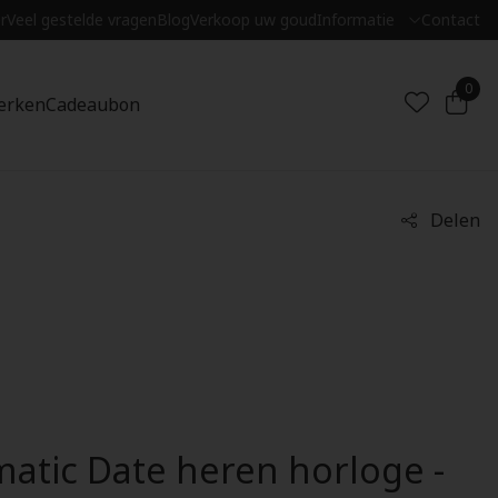
r
Veel gestelde vragen
Blog
Verkoop uw goud
Informatie
Contact
0
erken
Cadeaubon
Delen
atic Date heren horloge -