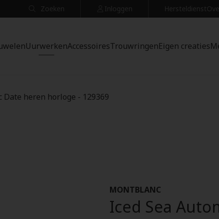
Zoeken
Inloggen
Hersteldienst
Ove
uwelen
Uurwerken
Accessoires
Trouwringen
Eigen creaties
M
c Date heren horloge - 129369
MONTBLANC
Iced Sea Autom