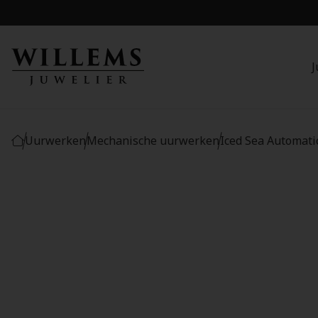
J
Uurwerken
Mechanische uurwerken
Iced Sea Automati