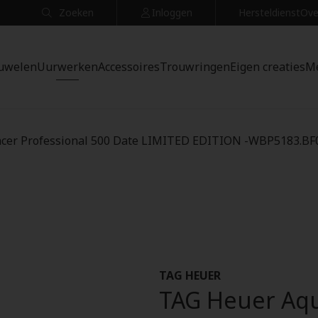
Zoeken
Inloggen
Hersteldienst
Ove
uwelen
Uurwerken
Accessoires
Trouwringen
Eigen creaties
M
cer Professional 500 Date LIMITED EDITION -WBP5183.BF
TAG HEUER
TAG Heuer Aqu