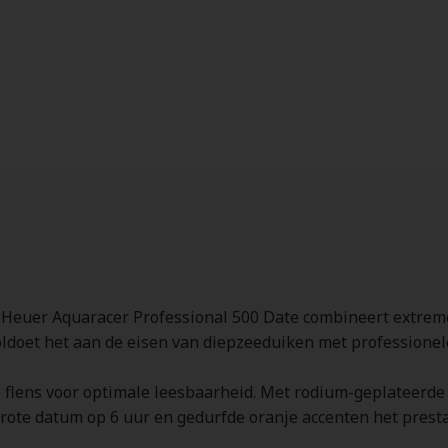
Heuer Aquaracer Professional 500 Date combineert extreme
 voldoet het aan de eisen van diepzeeduiken met professione
je flens voor optimale leesbaarheid. Met rodium-geplateer
rote datum op 6 uur en gedurfde oranje accenten het prest