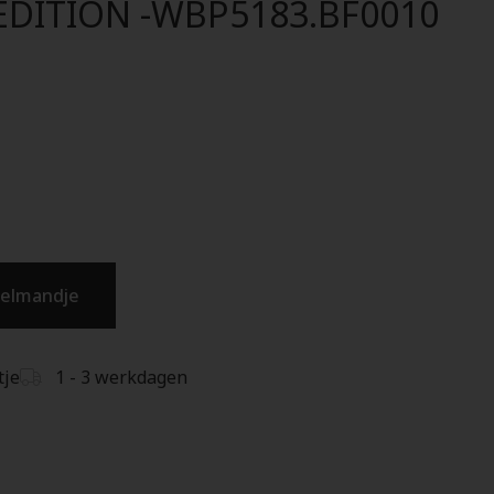
 EDITION -WBP5183.BF0010
kelmandje
tje
1 - 3 werkdagen