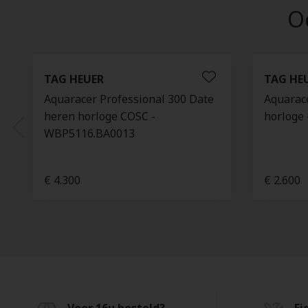
Oo
TAG HEUER
TAG HE
Aquaracer Professional 300 Date
Aquarace
heren horloge COSC -
horloge
WBP5116.BA0013
€ 4.300
€ 2.600