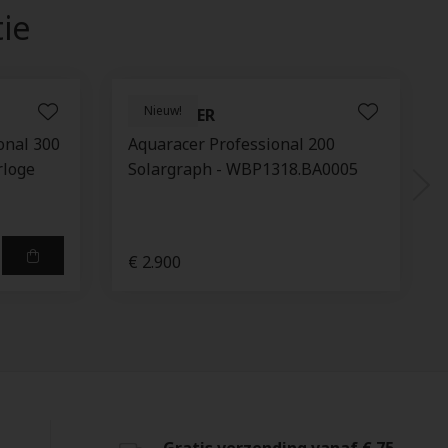
tie
Nieuw!
TAG HEUER
onal 300
Aquaracer Professional 200
rloge
Solargraph - WBP1318.BA0005
€ 2.900