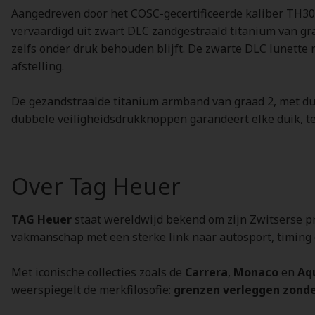
Aangedreven door het COSC-gecertificeerde kaliber TH30
vervaardigd uit zwart DLC zandgestraald titanium van gra
zelfs onder druk behouden blijft. De zwarte DLC lunette 
afstelling.
De gezandstraalde titanium armband van graad 2, met du
dubbele veiligheidsdrukknoppen garandeert elke duik, ter
Over Tag Heuer
TAG Heuer
staat wereldwijd bekend om zijn Zwitserse pr
vakmanschap met een sterke link naar autosport, timing 
Met iconische collecties zoals de
Carrera
,
Monaco
en
Aq
weerspiegelt de merkfilosofie:
grenzen verleggen zonde