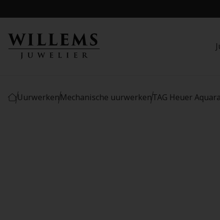
J
Uurwerken
Mechanische uurwerken
TAG Heuer Aquara