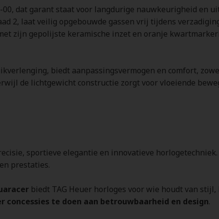
-00, dat garant staat voor langdurige nauwkeurigheid en 
ad 2, laat veilig opgebouwde gassen vrij tijdens verzadigin
met zijn gepolijste keramische inzet en oranje kwartmarkeri
ikverlenging, biedt aanpassingsvermogen en comfort, zowel
wijl de lichtgewicht constructie zorgt voor vloeiende bewe
ecisie, sportieve elegantie en innovatieve horlogetechniek.
en prestaties.
uaracer
biedt TAG Heuer horloges voor wie houdt van stijl, 
r concessies te doen aan betrouwbaarheid en design
.