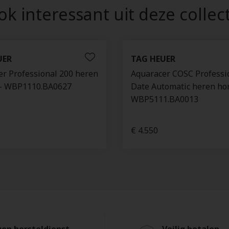
k interessant uit deze collec
UER
TAG HEUER
r Professional 200 heren
Aquaracer COSC Professi
 - WBP1110.BA0627
Date Automatic heren ho
WBP5111.BA0013
€ 4.550