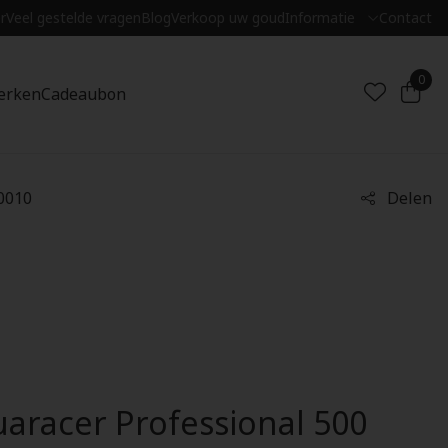
r
Veel gestelde vragen
Blog
Verkoop uw goud
Informatie
Contact
0
erken
Cadeaubon
0010
Delen
aracer Professional 500