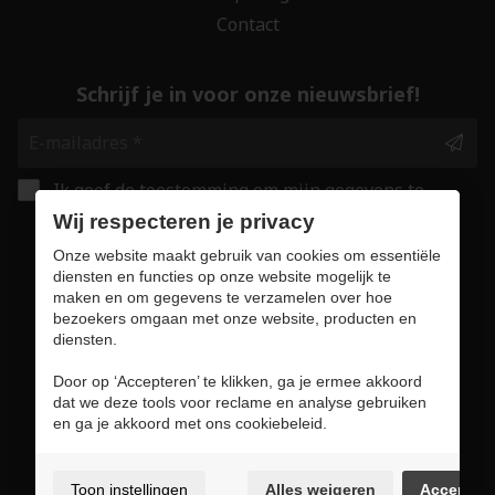
Contact
Schrijf je in voor onze nieuwsbrief!
Ik geef de toestemming om mijn gegevens te
bewaren en verwerken zoals aangegeven in
Wij respecteren je privacy
onze
privacy statement
. *
Onze website maakt gebruik van cookies om essentiële
diensten en functies op onze website mogelijk te
maken en om gegevens te verzamelen over hoe
Veilig online winkelen
bezoekers omgaan met onze website, producten en
diensten.
Door op ‘Accepteren’ te klikken, ga je ermee akkoord
dat we deze tools voor reclame en analyse gebruiken
Gebruiksvoorwaarden & privacybeleid
en ga je akkoord met ons cookiebeleid.
Cookie policy
Cookie voorkeuren
Toon instellingen
Alles weigeren
Accepter