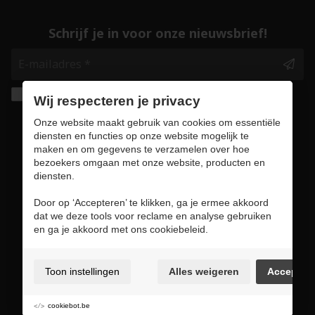
Schrijf je in voor onze nieuwsbrief!
Ik geef de toestemming om mijn gegevens te
Wij respecteren je privacy
bewaren en verwerken zoals aangegeven in
Onze website maakt gebruik van cookies om essentiële
onze
privacy statement
. *
diensten en functies op onze website mogelijk te
maken en om gegevens te verzamelen over hoe
bezoekers omgaan met onze website, producten en
Veilig online winkelen
diensten.
Door op ‘Accepteren’ te klikken, ga je ermee akkoord
dat we deze tools voor reclame en analyse gebruiken
en ga je akkoord met ons cookiebeleid.
Gebruiksvoorwaarden & privacybeleid
Cookie policy
Toon instellingen
Alles weigeren
Accepter
Cookie voorkeuren
Sitemap
cookiebot.be
Login