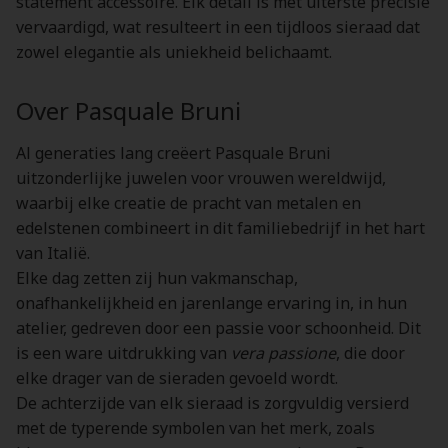
statement accessoire. Elk detail is met uiterste precisie
vervaardigd, wat resulteert in een tijdloos sieraad dat
zowel elegantie als uniekheid belichaamt.
Over Pasquale Bruni
Al generaties lang creëert Pasquale Bruni
uitzonderlijke juwelen voor vrouwen wereldwijd,
waarbij elke creatie de pracht van metalen en
edelstenen combineert in dit familiebedrijf in het hart
van Italië.
Elke dag zetten zij hun vakmanschap,
onafhankelijkheid en jarenlange ervaring in, in hun
atelier, gedreven door een passie voor schoonheid. Dit
is een ware uitdrukking van
vera passione
, die door
elke drager van de sieraden gevoeld wordt.
De achterzijde van elk sieraad is zorgvuldig versierd
met de typerende symbolen van het merk, zoals