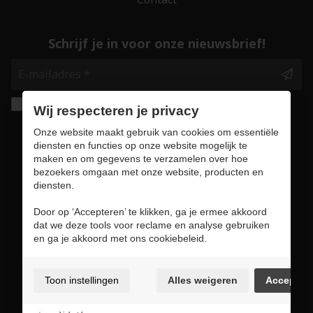
Schrijf je in voor onze nieuwsbrief!
Ik geef de toestemming om mijn gegevens te
Wij respecteren je privacy
bewaren en verwerken zoals aangegeven in
Onze website maakt gebruik van cookies om essentiële
onze
privacy statement
. *
diensten en functies op onze website mogelijk te
maken en om gegevens te verzamelen over hoe
bezoekers omgaan met onze website, producten en
Veilig online winkelen
diensten.
Door op ‘Accepteren’ te klikken, ga je ermee akkoord
dat we deze tools voor reclame en analyse gebruiken
en ga je akkoord met ons cookiebeleid.
Gebruiksvoorwaarden & privacybeleid
Cookie policy
Toon instellingen
Alles weigeren
Accepter
Cookie voorkeuren
Sitemap