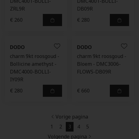
DMC4001-BOLLI-
DMC4001-BOLLI-
ZRL9R
DB09R
€ 260
€ 280
DODO
DODO
charm 9kt roosgoud -
charm 9kt roosgoud -
Bollicine amethyst -
Bloem - DMC3006-
DMC4000-BOLLI-
FLOWS-DB09R
IY09R
€ 280
€ 660
Vorige pagina
1
2
3
4
5
Volgende pagina