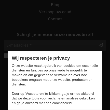
Blog
Verkoop uw goud
Contact
Schrijf je in voor onze nieuwsbrief!
Ik geef de toestemming om mijn gegevens te
Wij respecteren je privacy
bewaren en verwerken zoals aangegeven in
Onze website maakt gebruik van cookies om essentiële
onze
privacy statement
. *
diensten en functies op onze website mogelijk te
maken en om gegevens te verzamelen over hoe
bezoekers omgaan met onze website, producten en
Veilig online winkelen
diensten.
Door op ‘Accepteren’ te klikken, ga je ermee akkoord
dat we deze tools voor reclame en analyse gebruiken
en ga je akkoord met ons cookiebeleid.
Gebruiksvoorwaarden & privacybeleid