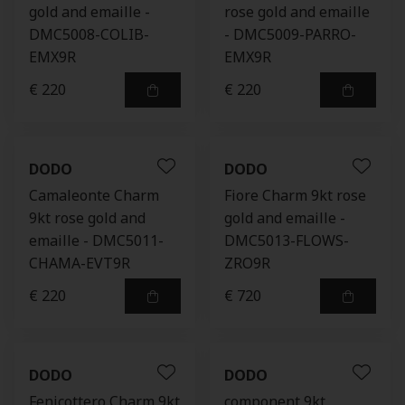
gold and emaille -
rose gold and emaille
DMC5008-COLIB-
- DMC5009-PARRO-
EMX9R
EMX9R
€ 220
€ 220
DODO
DODO
Camaleonte Charm
Fiore Charm 9kt rose
9kt rose gold and
gold and emaille -
emaille - DMC5011-
DMC5013-FLOWS-
CHAMA-EVT9R
ZRO9R
€ 220
€ 720
DODO
DODO
Fenicottero Charm 9kt
component 9kt