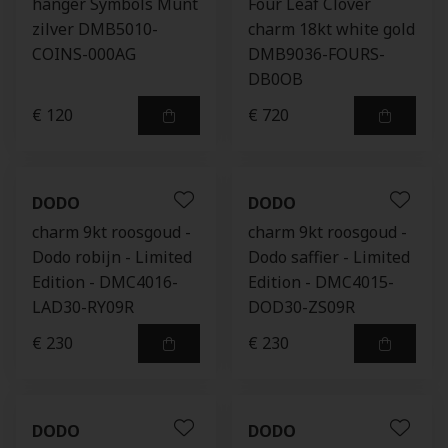
hanger Symbols Munt
Four Leaf Clover
zilver DMB5010-
charm 18kt white gold
COINS-000AG
DMB9036-FOURS-
DB0OB
€ 120
€ 720
DODO
DODO
charm 9kt roosgoud -
charm 9kt roosgoud -
Dodo robijn - Limited
Dodo saffier - Limited
Edition - DMC4016-
Edition - DMC4015-
LAD30-RY09R
DOD30-ZS09R
€ 230
€ 230
DODO
DODO