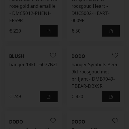
rose gold and emaille
roosgoud Heart -
- DMC5012-PHENI-
DUC5002-HEART-
ERS9R
0009R
€ 220
€ 50
BLUSH
DODO
hanger 14kt - 6077BZI
hanger Symbols Beer
9kt roosgoud met
briljant - DMB7049-
TBEAR-DBX9R
€ 249
€ 420
DODO
DODO