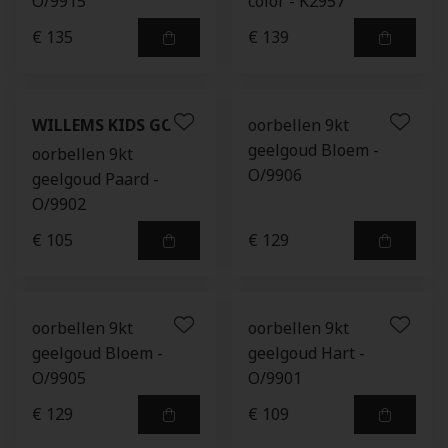
O/9915
color - K2957
€ 135
€ 139
WILLEMS KIDS GOLD
oorbellen 9kt
geelgoud Bloem -
oorbellen 9kt
O/9906
geelgoud Paard -
O/9902
€ 105
€ 129
oorbellen 9kt
oorbellen 9kt
geelgoud Bloem -
geelgoud Hart -
O/9905
O/9901
€ 129
€ 109