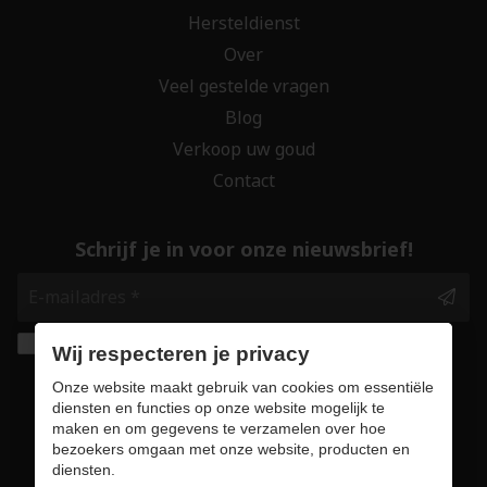
Hersteldienst
Over
Veel gestelde vragen
Blog
Verkoop uw goud
Contact
Schrijf je in voor onze nieuwsbrief!
Ik geef de toestemming om mijn gegevens te
Wij respecteren je privacy
bewaren en verwerken zoals aangegeven in
Onze website maakt gebruik van cookies om essentiële
onze
privacy statement
. *
diensten en functies op onze website mogelijk te
maken en om gegevens te verzamelen over hoe
bezoekers omgaan met onze website, producten en
Veilig online winkelen
diensten.