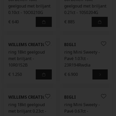
geelgoud met briljant
geelgoud met briljant
0.10ct - 10O0210G
0.21ct - 10S0204G
€ 640
€ 885
WILLEMS CREATIONS
BIGLI
ring 18kt geelgoud
ring Mini Sweety -
met briljant -
Pavé 1.07ct -
10R0152B
23R194Rwdia
€ 1.250
€ 6.900
WILLEMS CREATIONS
BIGLI
ring 18kt geelgoud
ring Mini Sweety -
met briljant 0.23ct -
Pavé 0.67ct -