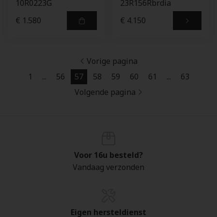
10R0223G
23R156Rbrdia
€ 1.580
€ 4.150
Vorige pagina
1
...
56
57
58
59
60
61
...
63
Volgende pagina
Voor 16u besteld?
Vandaag verzonden
Eigen hersteldienst