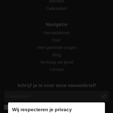
Merken
Cadeaubon
Navigatie
Hersteldienst
Over
Veel gestelde vragen
Blog
Verkoop uw goud
Contact
Schrijf je in voor onze nieuwsbrief!
Ik geef de toestemming om mijn gegevens te
Wij respecteren je privacy