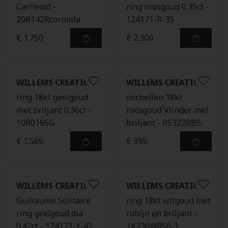
Carneool -
ring roosgoud 0.35ct -
20R142Rcorniola
124171-R-35
€ 1.750
€ 2.300
WILLEMS CREATIONS
WILLEMS CREATIONS
ring 18kt geelgoud
oorbellen 18kt
met briljant 0.36ct -
roosgoud Vlinder met
10R0165G
briljant - R5322RB5
€ 1.565
€ 995
WILLEMS CREATIONS
WILLEMS CREATIONS
Guillaume Solitaire
ring 18kt witgoud met
ring geelgoud dia
robijn en briljant -
0.42ct - 124171-Y-42
1K236W856-1