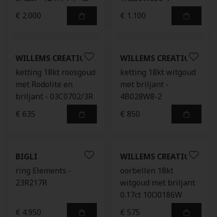
€ 2.000
€ 1.100
WILLEMS CREATIONS
WILLEMS CREATIONS
ketting 18kt roosgoud
ketting 18kt witgoud
met Rodolite en
met briljant -
briljant - 03C0702/3R
4B028W8-2
€ 635
€ 850
BIGLI
WILLEMS CREATIONS
ring Elements -
oorbellen 18kt
23R217R
witgoud met briljant
0.17ct 10O0186W
€ 4.950
€ 575