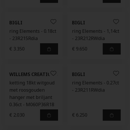
BIGLI
BIGLI
ring Elements - 0.18ct
ring Elements - 1,14ct
- 23R215Rdia
- 23R212RWdia
€ 3.350
€ 9.650
WILLEMS CREATIONS
BIGLI
ketting 18kt witgoud
ring Elements - 0.27ct
met roosgouden
- 23R211RWdia
hanger met briljant
0.36ct - M060P36R18
€ 2.030
€ 6.250