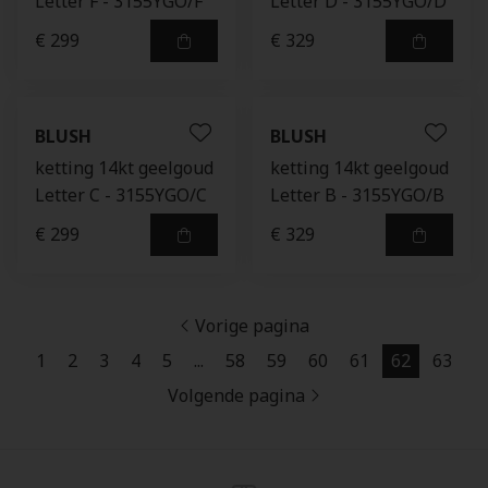
Letter F - 3155YGO/F
Letter D - 3155YGO/D
€ 299
€ 329
BLUSH
BLUSH
ketting 14kt geelgoud
ketting 14kt geelgoud
Letter C - 3155YGO/C
Letter B - 3155YGO/B
€ 299
€ 329
Vorige pagina
1
2
3
4
5
...
58
59
60
61
62
63
Volgende pagina