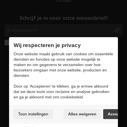
Schrijf je in voor onze nieuwsbrief!
Ik geef de toestemming om mijn gegevens te
Wij respecteren je privacy
bewaren en verwerken zoals aangegeven in
Onze website maakt gebruik van cookies om essentiële
onze
privacy statement
. *
diensten en functies op onze website mogelijk te
maken en om gegevens te verzamelen over hoe
bezoekers omgaan met onze website, producten en
Veilig online winkelen
diensten.
Door op ‘Accepteren’ te klikken, ga je ermee akkoord
dat we deze tools voor reclame en analyse gebruiken
en ga je akkoord met ons cookiebeleid.
Gebruiksvoorwaarden & privacybeleid
Cookie policy
Toon instellingen
Alles weigeren
Accepter
Cookie voorkeuren
Sitemap