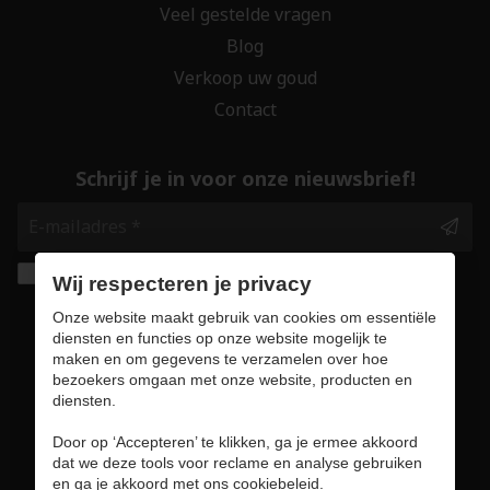
Veel gestelde vragen
Blog
Verkoop uw goud
Contact
Schrijf je in voor onze nieuwsbrief!
Ik geef de toestemming om mijn gegevens te
Wij respecteren je privacy
bewaren en verwerken zoals aangegeven in
Onze website maakt gebruik van cookies om essentiële
onze
privacy statement
. *
diensten en functies op onze website mogelijk te
maken en om gegevens te verzamelen over hoe
bezoekers omgaan met onze website, producten en
Veilig online winkelen
diensten.
Door op ‘Accepteren’ te klikken, ga je ermee akkoord
dat we deze tools voor reclame en analyse gebruiken
en ga je akkoord met ons cookiebeleid.