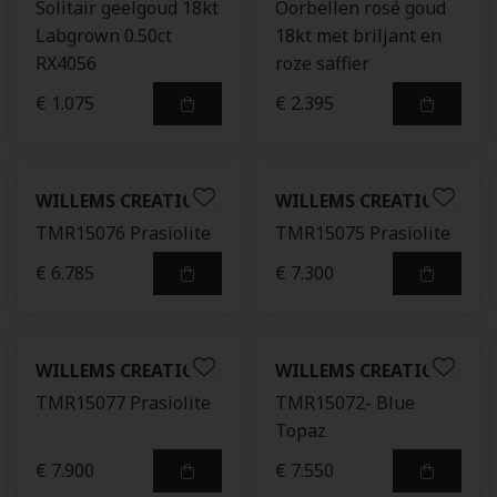
Solitair geelgoud 18kt
Oorbellen rosé goud
Labgrown 0.50ct
18kt met briljant en
RX4056
roze saffier
€ 1.075
€ 2.395
WILLEMS CREATIONS
WILLEMS CREATIONS
TMR15076 Prasiolite
TMR15075 Prasiolite
€ 6.785
€ 7.300
WILLEMS CREATIONS
WILLEMS CREATIONS
TMR15077 Prasiolite
TMR15072- Blue
Topaz
€ 7.900
€ 7.550