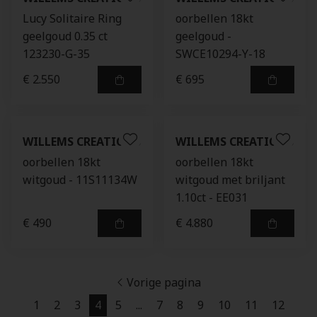
Lucy Solitaire Ring
oorbellen 18kt
geelgoud 0.35 ct
geelgoud -
123230-G-35
SWCE10294-Y-18
€ 2.550
€ 695
WILLEMS CREATIONS
WILLEMS CREATIONS
oorbellen 18kt
oorbellen 18kt
witgoud - 11S11134W
witgoud met briljant
1.10ct - EE031
€ 490
€ 4.880
Vorige pagina
1
2
3
4
5
...
7
8
9
10
11
12