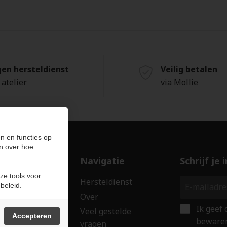
gen hersteldienst
Veilig betalen
 atelier
via Mollie
n en functies op
n over hoe
ducten
Navigatie
Schrijf je
ze tools voor
len
Hersteldienst
beleid.
erken
Over
Ik geef
ssoires
Veel gestelde
Accepteren
bewaren
vragen
wringen