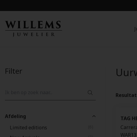
J
Filter
Uur
Resulta
Afdeling
TAG H
(6)
Carrer
Limited editions
WAR13
(3)