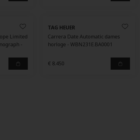
TAG HEUER
rope Limited
Carrera Date Automatic dames
onograph -
horloge - WBN231E.BA0001
€ 8.450