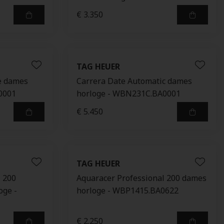
€ 3.350
TAG HEUER
e dames
Carrera Date Automatic dames
0001
horloge - WBN231C.BA0001
€ 5.450
TAG HEUER
l 200
Aquaracer Professional 200 dames
oge -
horloge - WBP1415.BA0622
€ 2.250