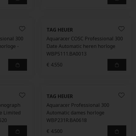
TAG HEUER
sional 300
Aquaracer COSC Professional 300
orloge -
Date Automatic heren horloge
WBP5111.BA0013
€ 4.550
TAG HEUER
ronograph
Aquaracer Professional 300
e Limited
Automatic dames horloge
620
WBP231R.BA0618
€ 4.500