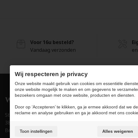
Voor 16u besteld?
Ei
Vandaag verzonden
en
Wij respecteren je privacy
Onze website maakt gebruik van cookies om essentiële dienste
onze website mogelijk te maken en om gegevens te verzamele
bezoekers omgaan met onze website, producten en diensten.
Pro
Door op ‘Accepteren’ te klikken, ga je ermee akkoord dat we de
Juwe
reclame en analyse gebruiken en ga je akkoord met ons cookie
Stapelstraat 15-17
Uurw
3800 Sint-Truiden
Acce
België
Toon instellingen
Alles weigeren
Trou