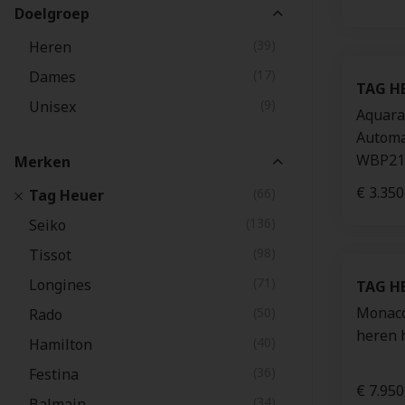
Doelgroep
(39)
Heren
(17)
Dames
TAG H
(9)
Unisex
Aquara
Automa
WBP21
Merken
€ 3.350
(66)
Tag Heuer
(136)
Seiko
(98)
Tissot
(71)
Longines
TAG H
Monaco
(50)
Rado
heren 
(40)
Hamilton
(36)
Festina
€ 7.950
(34)
Balmain