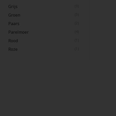
(3)
Grijs
(5)
Groen
(2)
Paars
(4)
Parelmoer
(1)
Rood
(1)
Roze
(4)
Wit
(5)
Zilverkleurig
(16)
Zwart