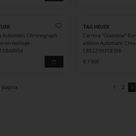
EUER
TAG HEUER
a Automatic Chronograph
Carrera "Glassbox" Eu
eren horloge -
edition Automatic Chr
13.BA0054
CBS221H.FC8366
€ 7.900
e pagina
1
2
3