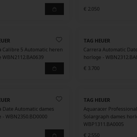
€ 2.050
EUER
TAG HEUER
a Calibre 5 Automatic heren
Carrera Automatic Dat
e WBN2112.BA0639
horloge - WBN2312.BA
€ 3.700
EUER
TAG HEUER
a Date Automatic dames
Aquaracer Professiona
e - WBN2350.BD0000
Solargraph dames horl
WBP1311.BA0005
€ 2.550