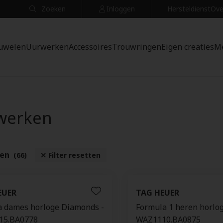
Zoeken
Inloggen
Hersteldienst
Ove
uwelen
Uurwerken
Accessoires
Trouwringen
Eigen creaties
M
werken
ten
(66)
Filter resetten
EUER
TAG HEUER
a dames horloge Diamonds -
Formula 1 heren horlog
15.BA0778
WAZ1110.BA0875