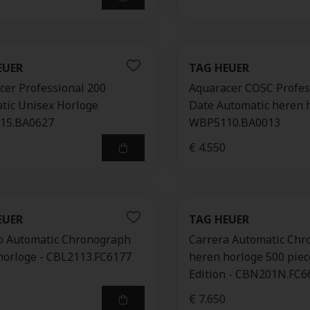
EUER
TAG HEUER
cer Professional 200
Aquaracer COSC Profes
tic Unisex Horloge
Date Automatic heren h
15.BA0627
WBP5110.BA0013
€ 4.550
EUER
TAG HEUER
 Automatic Chronograph
Carrera Automatic Ch
horloge - CBL2113.FC6177
heren horloge 500 piec
Edition - CBN201N.FC6
€ 7.650