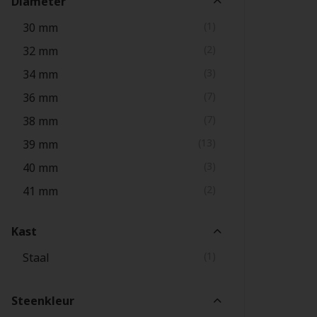
Diameter
(1)
30 mm
(2)
32 mm
(3)
34 mm
(7)
36 mm
(7)
38 mm
(13)
39 mm
(3)
40 mm
(2)
41 mm
(7)
42 mm
Kast
(3)
43 mm
(1)
Staal
(6)
44 mm
(3)
45 mm
Steenkleur