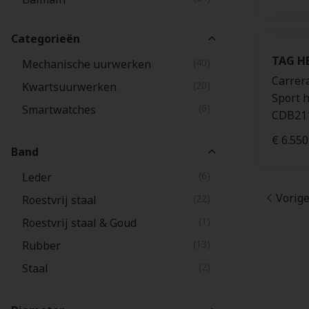
(24)
Oris
Categorieën
(18)
Montblanc
TAG H
(40)
Mechanische uurwerken
(6)
Corum
Carrer
(20)
Kwartsuurwerken
(1)
Garmin
Sport h
(6)
Smartwatches
CDB21
€ 6.550
Band
(6)
Leder
Vorig
(22)
Roestvrij staal
(1)
Roestvrij staal & Goud
(13)
Rubber
(2)
Staal