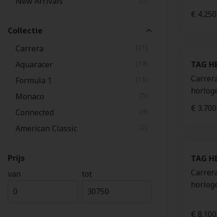
New Arrivals
€ 4.250
Collectie
(21)
Carrera
(14)
Aquaracer
TAG H
Carrer
(13)
Formula 1
horlog
(5)
Monaco
€ 3.700
(4)
Connected
(2)
American Classic
Prijs
TAG H
Carrer
van
tot
horlog
€ 8.100