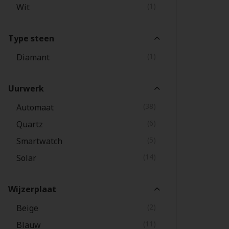
(1)
Wit
Type steen
(1)
Diamant
Uurwerk
(38)
Automaat
(6)
Quartz
(5)
Smartwatch
(14)
Solar
Wijzerplaat
(2)
Beige
(11)
Blauw