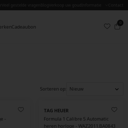
r
Veel gestelde vragen
Blog
Verkoop uw goud
Informatie
Contact
0
erken
Cadeaubon
Sorteren op:
TAG HEUER
e -
Formula 1 Calibre 5 Automatic
heren horloge - WAZ2011.BA0843