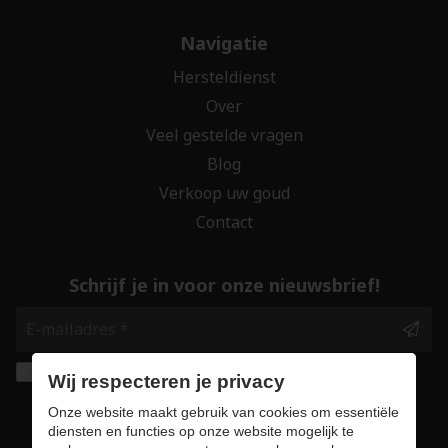
Navigatie
Hersteldienst
Over
Veel gestelde vragen
Blog
Verkoop uw goud
Contact
Schrijf je in voor onze nieuwsbrief!
Ik geef de toestemming om mijn gegevens te
Wij respecteren je privacy
bewaren en verwerken zoals aangegeven in
Onze website maakt gebruik van cookies om essentiële
onze
privacy statement
. *
diensten en functies op onze website mogelijk te