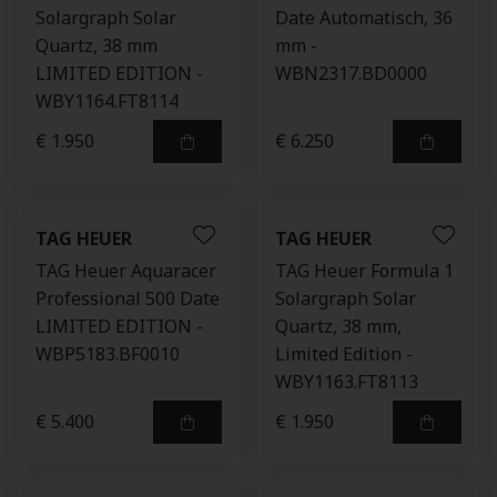
Solargraph Solar
Date Automatisch, 36
Quartz, 38 mm
mm -
LIMITED EDITION -
WBN2317.BD0000
WBY1164.FT8114
€ 1.950
€ 6.250
TAG HEUER
TAG HEUER
TAG Heuer Aquaracer
TAG Heuer Formula 1
Professional 500 Date
Solargraph Solar
LIMITED EDITION -
Quartz, 38 mm,
WBP5183.BF0010
Limited Edition -
WBY1163.FT8113
€ 5.400
€ 1.950