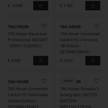
€ 13.000
€ 3.700
TAG HEUER
TAG HEUER
TAG Heuer Aquaracer
TAG Heuer Connected
Professional 300 GMT
Calibre E5 x Formula
- WBP5115.BA0013
1® Edition -
SBT8A85.EB0417
€ 4.950
€ 2.550
Nieuw!
TAG HEUER
TAG HEUER
TAG Heuer Connected
TAG Heuer Formula 1
Calibre E5 Tailormade
Solargraph LIMITED
Limited Edition -
EDITION -
SBT8A86.EB0421
WBY1162.FT8105