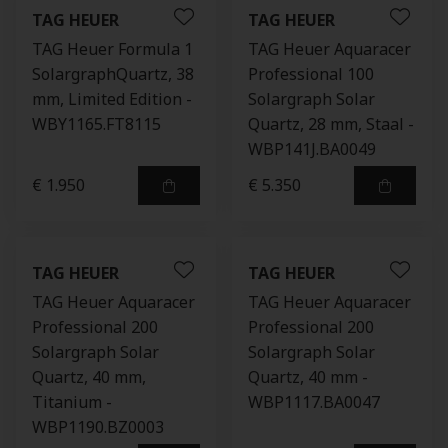
TAG HEUER
TAG HEUER
TAG Heuer Formula 1
TAG Heuer Aquaracer
SolargraphQuartz, 38
Professional 100
mm, Limited Edition -
Solargraph Solar
WBY1165.FT8115
Quartz, 28 mm, Staal -
WBP141J.BA0049
€ 1.950
€ 5.350
TAG HEUER
TAG HEUER
TAG Heuer Aquaracer
TAG Heuer Aquaracer
Professional 200
Professional 200
Solargraph Solar
Solargraph Solar
Quartz, 40 mm,
Quartz, 40 mm -
Titanium -
WBP1117.BA0047
WBP1190.BZ0003