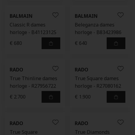
BALMAIN
BALMAIN
Classic R dames
Beleganza dames
horloge - B41123125
horloge - B83423986
€ 680
€ 640
RADO
RADO
True Thinline dames
True Square dames
horloge - R27956722
horloge - R27080162
€ 2.700
€ 1.900
RADO
RADO
True Square
True Diamonds