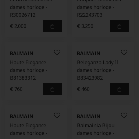
dames horloge -
dames horloge -
R30026712
R22243703
€ 2.000
€ 3.250
BALMAIN
BALMAIN
Haute Elegance
Beleganza Lady II
dames horloge -
dames horloge -
B81383312
B83423982
€ 760
€ 460
BALMAIN
BALMAIN
Haute Elegance
Balmainia Bijou
dames horloge -
dames horloge -