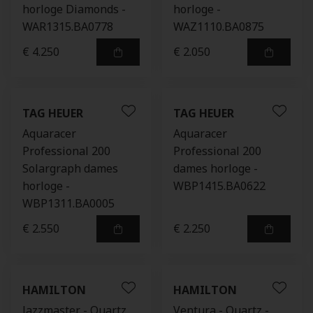
horloge Diamonds -
horloge -
WAR1315.BA0778
WAZ1110.BA0875
€ 4.250
€ 2.050
TAG HEUER
TAG HEUER
Aquaracer
Aquaracer
Professional 200
Professional 200
Solargraph dames
dames horloge -
horloge -
WBP1415.BA0622
WBP1311.BA0005
€ 2.550
€ 2.250
HAMILTON
HAMILTON
Jazzmaster - Quartz
Ventura - Quartz -