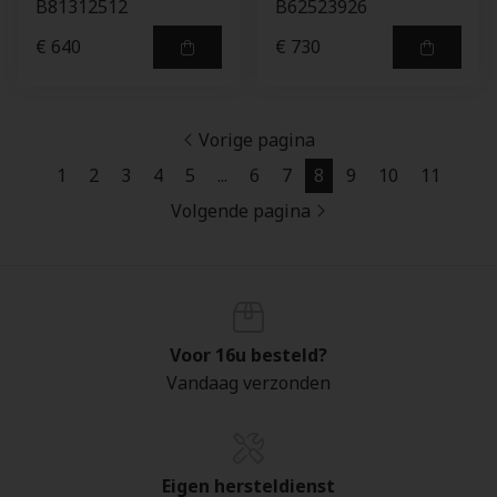
B81312512
B62523926
€ 640
€ 730
Vorige pagina
1
2
3
4
5
...
6
7
8
9
10
11
Volgende pagina
Voor 16u besteld?
Vandaag verzonden
Eigen hersteldienst