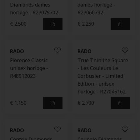
Diamonds dames
dames horloge -
horloge - R27079702
R27060732
€ 2.500
€ 2.250
RADO
RADO
Florence Classic
True Thinline Square
unisex horloge -
- Les Couleurs Le
R48912023
Corbusier - Limited
Edition - unisex
horloge - R27045162
€ 1.150
€ 2.700
RADO
RADO
Centrix Diamonds
Coupole Diamonds