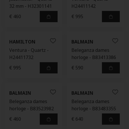
32 mm - H32301141
H24411142
€ 460
€ 995
HAMILTON
BALMAIN
Ventura - Quartz -
Beleganza dames
H24411732
horloge - B83413386
€ 995
€ 590
BALMAIN
BALMAIN
Beleganza dames
Beleganza dames
horloge - B83523982
horloge - B83483355
€ 460
€ 640