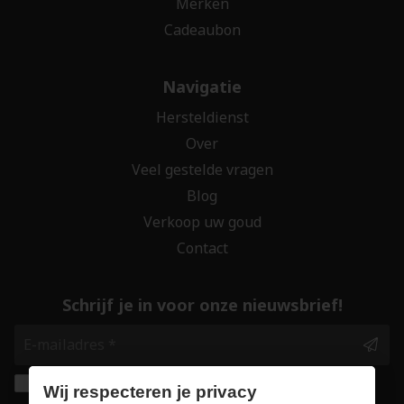
Merken
Cadeaubon
Navigatie
Hersteldienst
Over
Veel gestelde vragen
Blog
Verkoop uw goud
Contact
Schrijf je in voor onze nieuwsbrief!
Ik geef de toestemming om mijn gegevens te
Wij respecteren je privacy