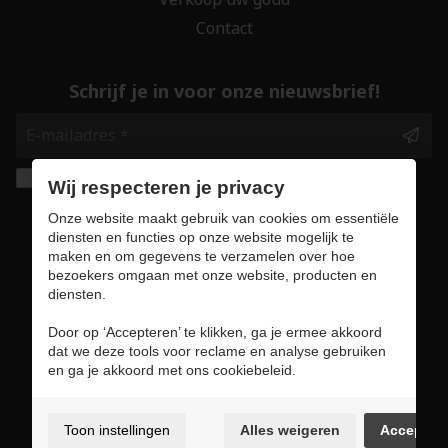
Contact
Schrijf je in voor onze nieuwsbrief!
Ik geef de toestemming om mijn gegevens te
Wij respecteren je privacy
bewaren en verwerken zoals aangegeven in
Onze website maakt gebruik van cookies om essentiële
onze
privacy statement
. *
diensten en functies op onze website mogelijk te
maken en om gegevens te verzamelen over hoe
bezoekers omgaan met onze website, producten en
Veilig online winkelen
diensten.
Door op ‘Accepteren’ te klikken, ga je ermee akkoord
dat we deze tools voor reclame en analyse gebruiken
en ga je akkoord met ons cookiebeleid.
Gebruiksvoorwaarden & privacybeleid
Cookie policy
Toon instellingen
Alles weigeren
Accepter
Cookie voorkeuren