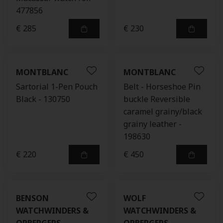
477856
€ 285
€ 230
MONTBLANC
MONTBLANC
Sartorial 1-Pen Pouch
Belt - Horseshoe Pin
Black - 130750
buckle Reversible
caramel grainy/black
grainy leather -
198630
€ 220
€ 450
BENSON
WOLF
WATCHWINDERS &
WATCHWINDERS &