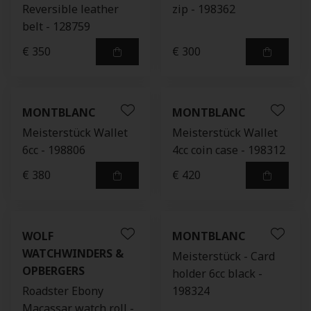
Reversible leather
zip - 198362
belt - 128759
€ 350
€ 300
MONTBLANC
MONTBLANC
Meisterstück Wallet
Meisterstück Wallet
6cc - 198806
4cc coin case - 198312
€ 380
€ 420
WOLF
MONTBLANC
WATCHWINDERS &
Meisterstück - Card
OPBERGERS
holder 6cc black -
Roadster Ebony
198324
Macassar watch roll -