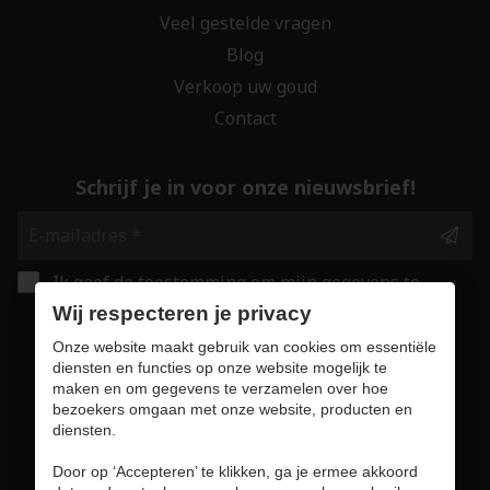
Veel gestelde vragen
Blog
Verkoop uw goud
Contact
Schrijf je in voor onze nieuwsbrief!
Ik geef de toestemming om mijn gegevens te
bewaren en verwerken zoals aangegeven in
Wij respecteren je privacy
onze
privacy statement
. *
Onze website maakt gebruik van cookies om essentiële
diensten en functies op onze website mogelijk te
maken en om gegevens te verzamelen over hoe
Veilig online winkelen
bezoekers omgaan met onze website, producten en
diensten.
Door op ‘Accepteren’ te klikken, ga je ermee akkoord