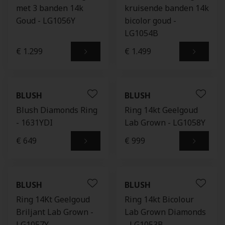
met 3 banden 14k
kruisende banden 14k
Goud - LG1056Y
bicolor goud -
LG1054B
€ 1.299
€ 1.499
BLUSH
BLUSH
Blush Diamonds Ring
Ring 14kt Geelgoud
- 1631YDI
Lab Grown - LG1058Y
€ 649
€ 999
BLUSH
BLUSH
Ring 14Kt Geelgoud
Ring 14kt Bicolour
Briljant Lab Grown -
Lab Grown Diamonds
LG1057Y
- LG1053B