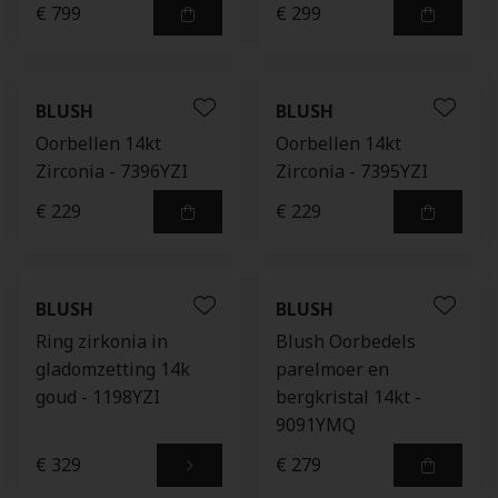
€ 799
€ 299
BLUSH
BLUSH
Oorbellen 14kt
Oorbellen 14kt
Zirconia - 7396YZI
Zirconia - 7395YZI
€ 229
€ 229
BLUSH
BLUSH
Ring zirkonia in
Blush Oorbedels
gladomzetting 14k
parelmoer en
goud - 1198YZI
bergkristal 14kt -
9091YMQ
€ 329
€ 279