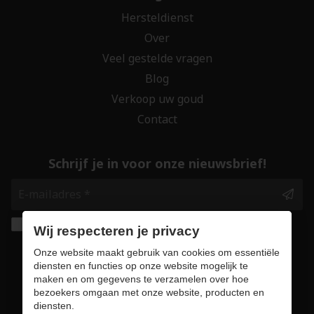
Hersteldienst
Over
Veel gestelde vragen
Blog
Verkoop uw goud
Contact
Schrijf je in voor onze nieuwsbrief!
Ik geef de toestemming om mijn gegevens te
Wij respecteren je privacy
bewaren en verwerken zoals aangegeven in
Onze website maakt gebruik van cookies om essentiële
onze
privacy statement
. *
diensten en functies op onze website mogelijk te
maken en om gegevens te verzamelen over hoe
bezoekers omgaan met onze website, producten en
Veilig online winkelen
diensten.