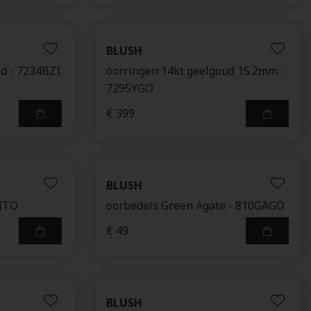
BLUSH
d - 7234BZI
oorringen 14kt geelgoud 15.2mm -
7295YGO
€ 399
BLUSH
CITO
oorbedels Green Agate - 810GAGO
€ 49
BLUSH