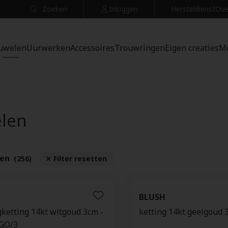
Zoeken
Inloggen
Hersteldienst
Ove
uwelen
Uurwerken
Accessoires
Trouwringen
Eigen creaties
M
elen
ten
(256)
Filter resetten
BLUSH
gketting 14kt witgoud 3cm -
ketting 14kt geelgoud
GO/3