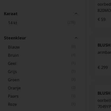
oorbede
(9)
Montblanc
820MO
Karaat
(1)
Festina
€ 59
(236)
14 kt
Steenkleur
BLUSH
(6)
Blauw
armban
(4)
Bruin
(1)
Geel
€ 299
(1)
Grijs
(3)
Groen
(2)
Oranje
BLUSH
(3)
Paars
oorbell
(1)
Roze
7049Y