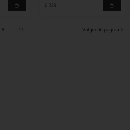
€ 229
9
...
11
Volgende pagina