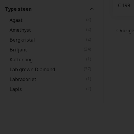
(105)
Wit
€ 199
Type steen
(3)
Agaat
(2)
Amethyst
Vorig
(2)
Bergkristal
(24)
Briljant
(1)
Kattenoog
(37)
Lab grown Diamond
(1)
Labradoriet
(2)
Lapis
(1)
Melkkwarts
(2)
Parelmoer
(1)
Peridot
(3)
Resin