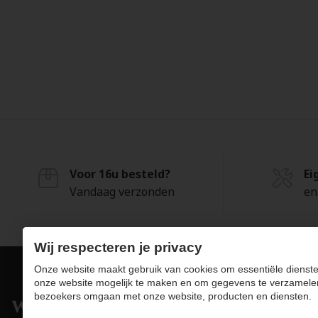
(2)
Rookkwarts
(1)
Saffier
(1)
Tanzaniet
(1)
Tijgeroog
(1)
Topaas
(1)
Tourmaline
(50)
Zirconia
Voor 16u besteld?
Ei
Vandaag verzonden
en
Wij respecteren je privacy
Onze website maakt gebruik van cookies om essentiële dienste
onze website mogelijk te maken en om gegevens te verzamele
bezoekers omgaan met onze website, producten en diensten.
Pro