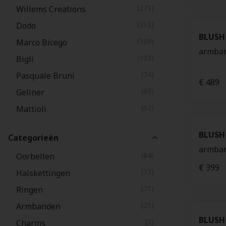
(271)
Willems Creations
(212)
Dodo
BLUSH
(109)
Marco Bicego
armban
(103)
Bigli
(74)
Pasquale Bruni
€ 489
(69)
Gellner
(62)
Mattioli
(58)
Pomellato
BLUSH
Categorieën
(56)
Annamaria Cammilli
armban
(84)
Oorbellen
(55)
TitanFactory
€ 399
(73)
Halskettingen
(53)
Fope
(71)
Ringen
(42)
Aucielle
(25)
Armbanden
(33)
Jaibor
BLUSH
(2)
Charms
(29)
Willems Kids gold