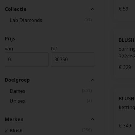
€ 59
Collectie
(51)
Lab Diamonds
Prijs
BLUSH
van
tot
oorrin
7224Y
€ 329
Doelgroep
(251)
Dames
BLUSH
(3)
Unisex
ketting
Merken
€ 349
(256)
Blush