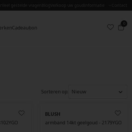
r
Veel gestelde vragen
Blog
Verkoop uw goud
Informatie
Contact
0
erken
Cadeaubon
Sorteren op:
BLUSH
 3102YGO
armband 14kt geelgoud - 2179YGO