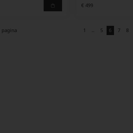
€ 499
e pagina
1
...
5
6
7
8