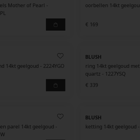
ls Mother of Pearl -
oorbellen 14kt geelgou
PL
€ 169
BLUSH
d 14kt geelgoud - 2224YGO
ring 14kt geelgoud me
quartz - 1227YSQ
€ 339
BLUSH
en parel 14kt geelgoud -
ketting 14kt geelgoud 
PW