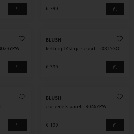
€ 399
BLUSH
- 9023YPW
ketting 14kt geelgoud - 3081YGO
€ 339
BLUSH
 -
oorbedels parel - 9046YPW
€ 139