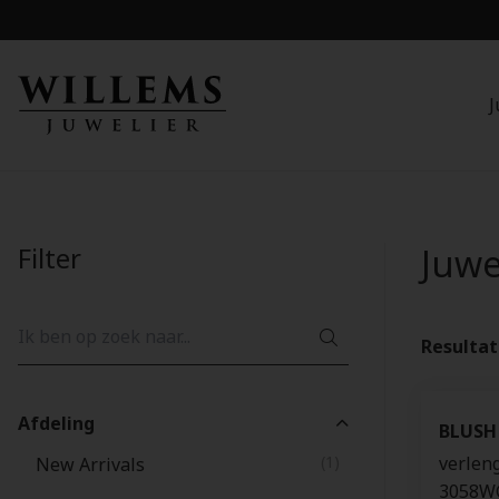
J
Filter
Juw
Resulta
Afdeling
BLUSH
(1)
verlen
New Arrivals
3058W