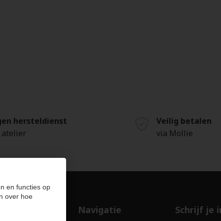
gen hersteldienst
Veilig betalen
 atelier
via Mollie
n en functies op
n over hoe
ducten
Navigatie
Schrijf je