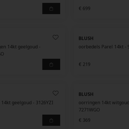
€ 699
BLUSH
gen 14kt geelgoud -
oorbedels Parel 14kt 
GO
€ 219
BLUSH
 14kt geelgoud - 3126YZI
oorringen 14kt witgoud
7271WGO
€ 369