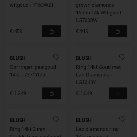
witgoud - 7163WZI
grown diamonds
16mm 14k Wit goud -
LG7008W
€ 459
€ 919
BLUSH
BLUSH
Oorringen geelgoud
Ring 14kt Goud met
14kt - 7371YGO
Lab Diamonds -
LG1043Y
€ 1.249
€ 1.049
BLUSH
BLUSH
Ring 14kt 2 mm
Lab diamonds ring
Gladde band geelgoud
14kt geelgoud -