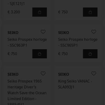
- SJE121J1
€ 3.200
€ 750
SEIKO
SEIKO
Seiko Prospex horloge
Seiko Prospex horloge
- SSC963P1
- SSC965P1
€ 750
€ 750
SEIKO
SEIKO
Seiko Prospex 1965
King Seiko VANAC -
Heritage Diver’s
SLA093J1
Watch Save the Ocean
Limited Edition -
SPB545J1