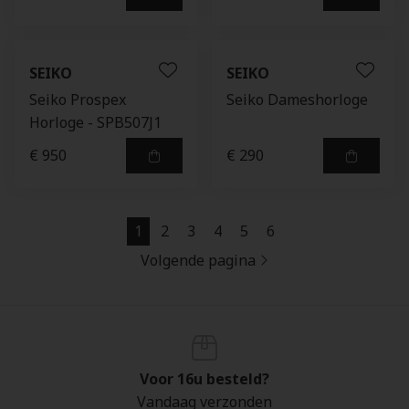
SEIKO
SEIKO
Seiko Prospex
Seiko Dameshorloge
Horloge - SPB507J1
€ 950
€ 290
1
2
3
4
5
6
Volgende pagina
Voor 16u besteld?
Vandaag verzonden