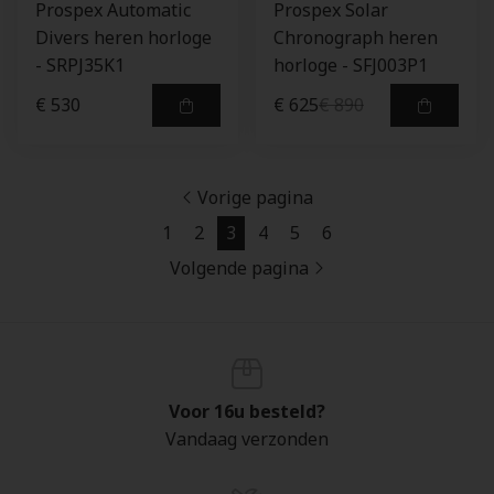
Prospex Automatic
Prospex Solar
Divers heren horloge
Chronograph heren
- SRPJ35K1
horloge - SFJ003P1
€ 530
€ 625
€ 890
Vorige pagina
1
2
3
4
5
6
Volgende pagina
Voor 16u besteld?
Vandaag verzonden