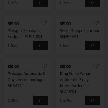
€ 340
€ 750
SEIKO
SEIKO
Prospex Sea dames
Seiko Prospex horloge
horloge - SUR608J1
SNE595P1
€ 830
€ 550
SEIKO
SEIKO
Presage Automatic 3
King Seiko Vanac
Days heren horloge -
Automatic 3 days
SPB478J1
heren horloge -
SLA083J1
€ 990
€ 3.400