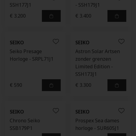
SSH177J1
- SSH179J1
€ 3.200
€ 3.400
SEIKO
SEIKO
Seiko Presage
Astron Solar Artsen
Horloge - SRPL71J1
zonder grenzen
Limited Edition -
SSH173J1
€ 590
€ 3.300
SEIKO
SEIKO
Chrono Seiko
Prospex Sea dames
SSB179P1
horloge - SUR605J1