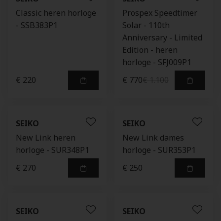
Classic heren horloge
Prospex Speedtimer
- SSB383P1
Solar - 110th
Anniversary - Limited
Edition - heren
horloge - SFJ009P1
€ 220
€ 770
€ 1.100
SEIKO
SEIKO
New Link heren
New Link dames
horloge - SUR348P1
horloge - SUR353P1
€ 270
€ 250
SEIKO
SEIKO