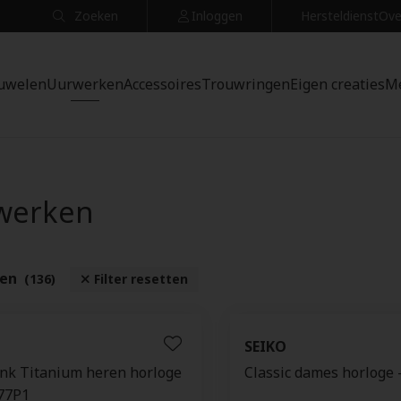
Zoeken
Inloggen
Hersteldienst
Ove
uwelen
Uurwerken
Accessoires
Trouwringen
Eigen creaties
M
werken
ten
(136)
Filter resetten
SEIKO
nk Titanium heren horloge
Classic dames horloge
77P1