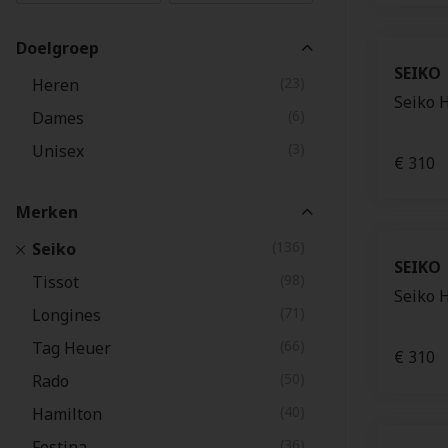
Doelgroep
SEIKO
(23)
Heren
Seiko 
(6)
Dames
(3)
Unisex
€ 310
Merken
(136)
Seiko
SEIKO
(98)
Tissot
Seiko 
(71)
Longines
(66)
Tag Heuer
€ 310
(50)
Rado
(40)
Hamilton
(36)
Festina