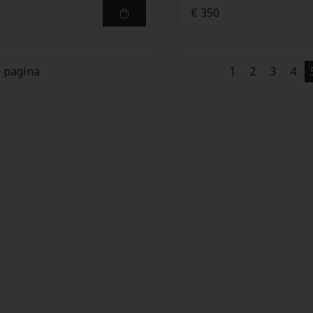
€ 350
e pagina
1
2
3
4