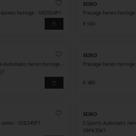
SEIKO
c dames horloge - SRZ554P1
Presage heren horloge
€ 560
SEIKO
e Automatic heren horloge -
Presage heren horloge
J1
€ 480
SEIKO
 seiko - SSB345P1
5 Sports Automatic her
SRPK35K1