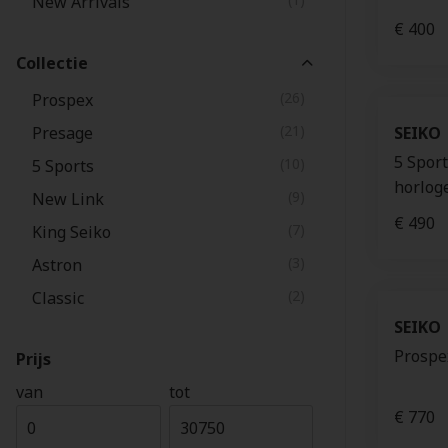
New Arrivals
€ 400
Collectie
(26)
Prospex
(21)
Presage
SEIKO
5 Spor
(10)
5 Sports
horlog
(9)
New Link
€ 490
(7)
King Seiko
(3)
Astron
(2)
Classic
SEIKO
Prospe
Prijs
van
tot
€ 770