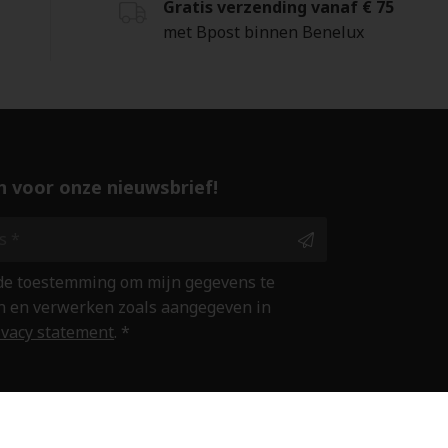
Gratis verzending vanaf € 75
met Bpost binnen Benelux
 in voor onze nieuwsbrief!
 de toestemming om mijn gegevens te
 en verwerken zoals aangegeven in
ivacy statement
. *
ine winkelen