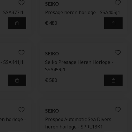
SEIKO
 - SSA377J1
Presage heren horloge - SSA405J1
€ 480
SEIKO
 - SSA441J1
Seiko Presage Heren Horloge -
SSA459J1
€ 580
SEIKO
en horloge -
Prospex Automatic Sea Divers
heren horloge - SPRL13K1