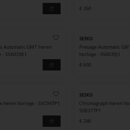
€ 350
SEIKO
ts Automatic GMT heren
Presage Automatic GM
e - SSK033K1
horloge - SSK039J1
€ 600
SEIKO
x heren horloge - SSC947P1
Chronograph heren hor
SSB377P1
€ 240