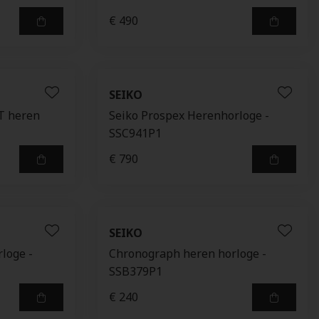
€ 490
SEIKO
T heren
Seiko Prospex Herenhorloge -
SSC941P1
€ 790
SEIKO
loge -
Chronograph heren horloge -
SSB379P1
€ 240