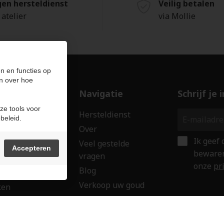
gen hersteldienst
Veilig betalen
 atelier
via Mollie
n en functies op
n over hoe
ducten
Navigatie
Schrijf je
ze tools voor
len
Hersteldienst
beleid.
erken
Over
Ik geef
ssoires
Veel gestelde
Accepteren
bewaren
vragen
wringen
onze
pr
Blog
 creaties
Verkoop uw goud
ken
Contact
aubon
Veilig onl