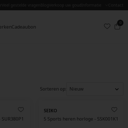
r
Veel gestelde vragen
Blog
Verkoop uw goud
Informatie
Contact
0
erken
Cadeaubon
Sorteren op:
SEIKO
 - SUR380P1
5 Sports heren horloge - SSK001K1