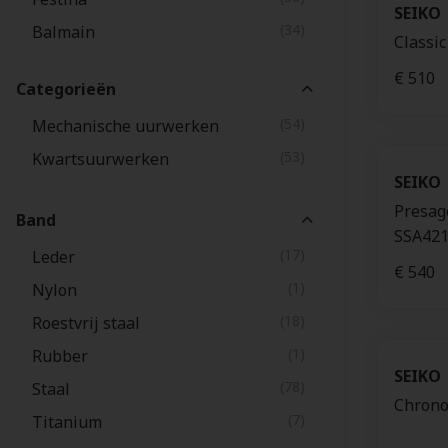
SEIKO
(34)
Balmain
Classi
(24)
Oris
€ 510
Categorieën
(18)
Montblanc
(54)
Mechanische uurwerken
(6)
Corum
(53)
Kwartsuurwerken
(1)
Garmin
SEIKO
Presag
Band
SSA421
(17)
Leder
€ 540
(1)
Nylon
(18)
Roestvrij staal
(1)
Rubber
SEIKO
(78)
Staal
Chrono
(7)
Titanium