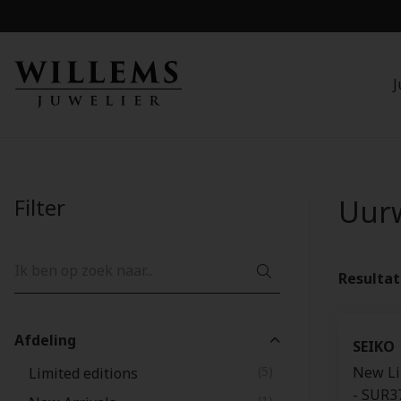
J
Filter
Uur
Resulta
Afdeling
SEIKO
(5)
New Li
Limited editions
- SUR3
(1)