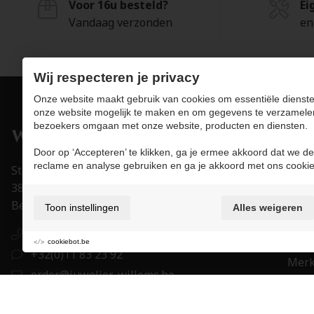
Voor 16u besteld?
Ei
(1)
41,70 mm
Vandaag verzonden
en
(2)
41,8 mm
(4)
42 mm
Wij respecteren je privacy
(1)
42,0 mm
Onze website maakt gebruik van cookies om essentiële dienste
(1)
onze website mogelijk te maken en om gegevens te verzamele
(1)
42,5 mm
bezoekers omgaan met onze website, producten en diensten.
Pro
(4)
42,5 mm
Door op ‘Accepteren’ te klikken, ga je ermee akkoord dat we de
Juwe
reclame en analyse gebruiken en ga je akkoord met ons cookie
Stapelstraat 15-17
(2)
42,50 mm
Uurw
3800 Sint-Truiden
(1)
42,60 mm
Acce
België
Toon instellingen
Alles weigeren
(1)
43 mm
Trou
+32(0)11 83 23 92
(1)
Eigen
43 mm
cookiebot.be
+32(0)11 83 23 92
Mer
(1)
43,9 mm
order@juwelier-willems.be
Cade
(1)
44 mm
BE0478.339.464
(2)
44,10 mm