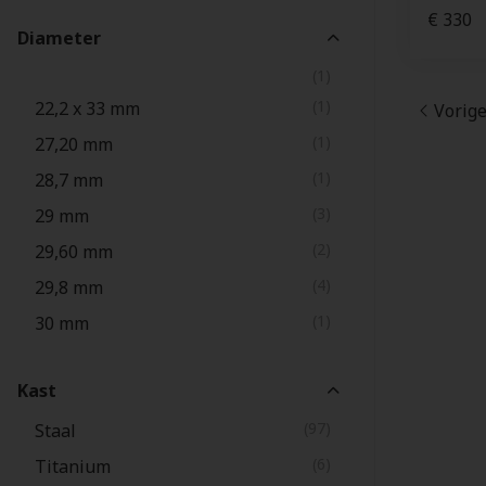
€ 330
Diameter
(1)
(1)
22,2 x 33 mm
Vorig
(1)
27,20 mm
(1)
28,7 mm
(3)
29 mm
(2)
29,60 mm
(4)
29,8 mm
(1)
30 mm
(1)
30 mm
Kast
(1)
30,00 mm
(97)
(1)
Staal
(2)
34 mm
(6)
Titanium