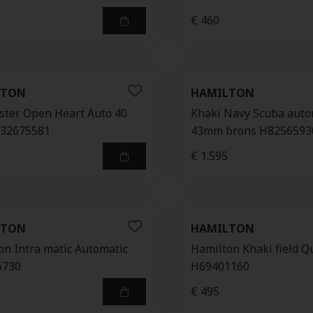
€ 460
LTON
HAMILTON
ster Open Heart Auto 40
Khaki Navy Scuba aut
32675581
43mm brons H8256593
€ 1.595
LTON
HAMILTON
on Intra matic Automatic
Hamilton Khaki field Q
6730
H69401160
€ 495