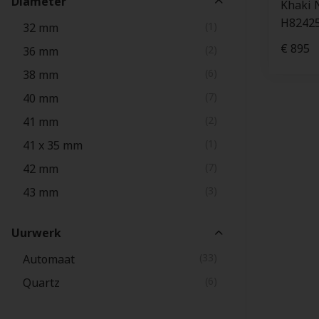
Diameter
Khaki 
H8242
(1)
32 mm
€ 895
(2)
36 mm
(6)
38 mm
(7)
40 mm
(2)
41 mm
(1)
41 x 35 mm
(7)
42 mm
(3)
43 mm
(1)
44 mm
Uurwerk
(3)
45 mm
(33)
Automaat
(6)
Quartz