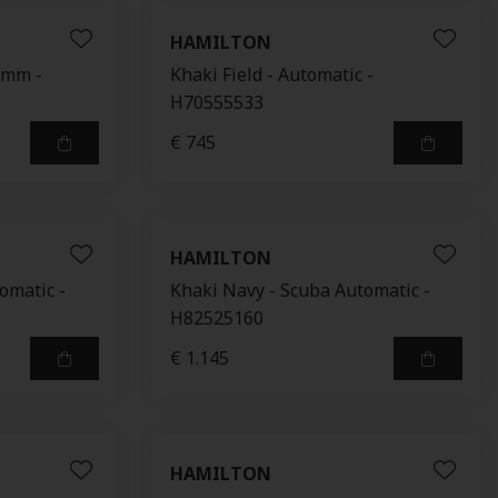
HAMILTON
 mm -
Khaki Field - Automatic -
H70555533
€ 745
HAMILTON
omatic -
Khaki Navy - Scuba Automatic -
H82525160
€ 1.145
HAMILTON