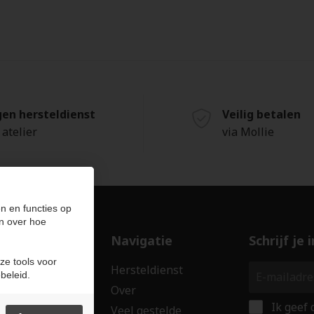
gen hersteldienst
Veilig betalen
 atelier
via Mollie
n en functies op
n over hoe
ducten
Navigatie
Schrijf je
ze tools voor
len
Hersteldienst
beleid.
erken
Over
Ik geef
ssoires
Veel gestelde