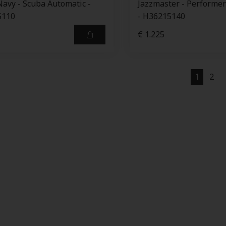
Navy - Scuba Automatic -
Jazzmaster - Performe
5110
- H36215140
€ 1.225
1
2