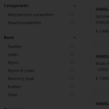
Categorieën
(18)
Montblanc
HAMI
(33)
Mechanische uurwerken
(6)
Corum
Jazzma
(7)
H4253
Kwartsuurwerken
(1)
Garmin
€ 1.445
Band
(1)
Fixoflex
(9)
Leder
HAMI
(6)
Nylon
Khaki F
- H703
(1)
Nylon of Leder
(13)
€ 1.065
Roestvrij staal
(1)
Rubber
(1)
Staal
HAMI