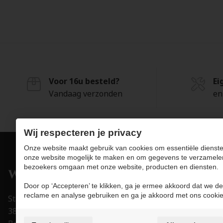
Voor 16u besteld?
Ei
Vandaag verzonden
en
Wij respecteren je privacy
Onze website maakt gebruik van cookies om essentiële dienste
onze website mogelijk te maken en om gegevens te verzamele
bezoekers omgaan met onze website, producten en diensten.
Pro
Door op ‘Accepteren’ te klikken, ga je ermee akkoord dat we de
Juwe
reclame en analyse gebruiken en ga je akkoord met ons cookie
Stapelstraat 15-17
Uurw
3800 Sint-Truiden
Acce