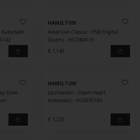
HAMILTON
 Automatic
American Classic - PSR Digital
15142
Quartz - H52404131
€ 1.145
HAMILTON
Day Date
Jazzmaster - Open Heart
ion -
Automatic - H32675160
€ 1.225