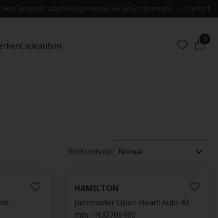
r
Veel gestelde vragen
Blog
Verkoop uw goud
Informatie
Contact
0
erken
Cadeaubon
Sorteren op:
HAMILTON
mm -
Jazzmaster Open Heart Auto 42
mm - H32705180