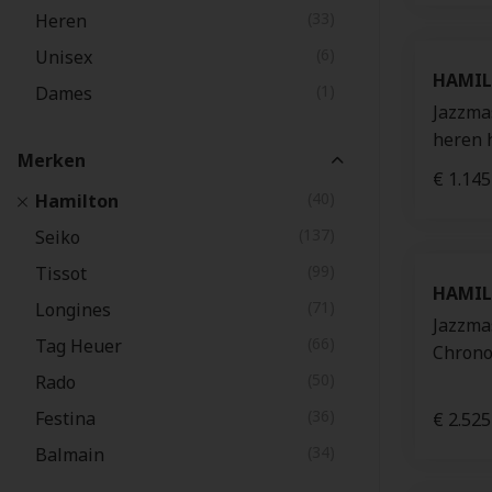
(33)
Heren
(6)
Unisex
HAMI
(1)
Dames
Jazzma
heren 
Merken
€ 1.145
(40)
Hamilton
(137)
Seiko
(99)
Tissot
HAMI
(71)
Longines
Jazzma
(66)
Tag Heuer
Chrono
(50)
Rado
(36)
Festina
€ 2.525
(34)
Balmain
(24)
Oris