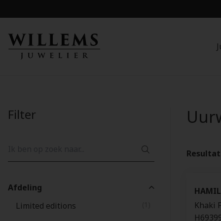
J
Filter
Uur
Resulta
Afdeling
HAMI
(1)
Khaki 
Limited editions
H6939