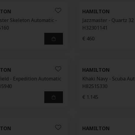
LTON
HAMILTON
ster Skeleton Automatic -
Jazzmaster - Quartz 32
5160
H32301141
€ 460
LTON
HAMILTON
ield - Expedition Automatic
Khaki Navy - Scuba Aut
15940
H82515330
€ 1.145
LTON
HAMILTON