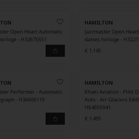
LTON
HAMILTON
ster Open Heart Automatic
Jazzmaster Open Heart
horloge - H32675551
dames horloge - H322
€ 1.145
LTON
HAMILTON
ster Performer - Automatic
Khaki Aviation - Pilot 
graph - H36606110
Auto - Air-Glaciers Edit
H64655941
€ 1.495