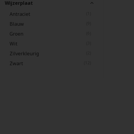
Wijzerplaat
(1)
Antraciet
(9)
Blauw
(6)
Groen
(3)
Wit
(2)
Zilverkleurig
(12)
Zwart