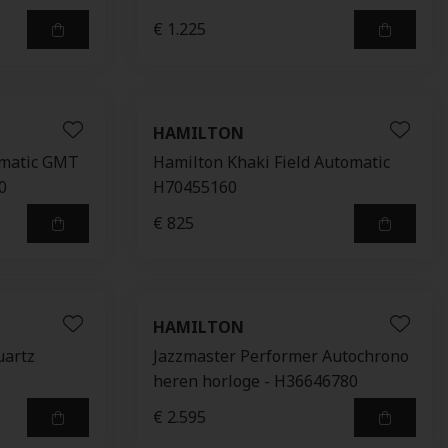
€ 1.225
HAMILTON
omatic GMT
Hamilton Khaki Field Automatic
0
H70455160
€ 825
HAMILTON
uartz
Jazzmaster Performer Autochrono
heren horloge - H36646780
€ 2.595