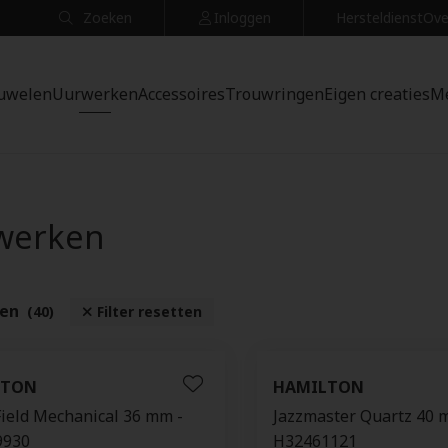
Zoeken
Inloggen
Hersteldienst
Ove
uwelen
Uurwerken
Accessoires
Trouwringen
Eigen creaties
M
werken
ten
(40)
Filter resetten
LTON
HAMILTON
Field Mechanical 36 mm -
Jazzmaster Quartz 40 
9930
H32461121