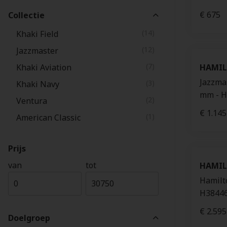
€ 675
Collectie
(14)
Khaki Field
(12)
Jazzmaster
(7)
Khaki Aviation
HAMI
Jazzma
(3)
Khaki Navy
mm - H
(2)
Ventura
€ 1.145
(1)
American Classic
Prijs
van
tot
HAMI
Hamilt
H3844
€ 2.595
Doelgroep