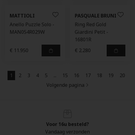
MATTIOLI
PASQUALE BRUNI
Anello Puzzle Solo -
Ring Red Gold
MAN054R029W
Giardini Petit -
16801R
€ 11.950
€ 2.280
1
2
3
4
5
...
15
16
17
18
19
20
Volgende pagina
Voor 16u besteld?
Vandaag verzonden