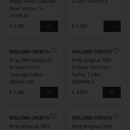
Akoya Nova Cultured
0.33ct - AR9021A
Pearl White - 5-
25198-02
€ 4.350
€ 1.400
WILLEMS CREATIONS
WILLEMS CREATIONS
Ring 18kt Geelgoud
Ring witgoud 18kt
Briljant 0.61ct
briljant 0.61ct en
Smaragd 0.86ct -
Saffier 1.34ct -
R8094Y-SM
R8094W-Z
€ 5.490
€ 4.990
WILLEMS CREATIONS
WILLEMS CREATIONS
Ring Witgoud 18kt
Ring Witgoud 18kt