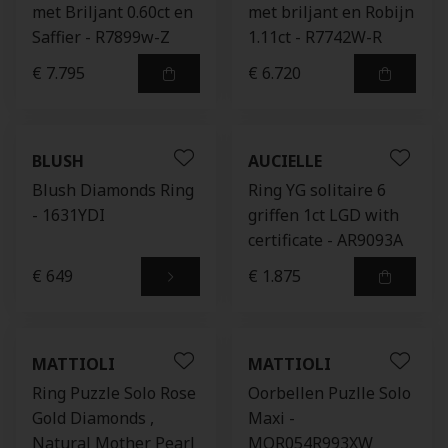
met Briljant 0.60ct en
met briljant en Robijn
Saffier - R7899w-Z
1.11ct - R7742W-R
€ 7.795
€ 6.720
BLUSH
AUCIELLE
Blush Diamonds Ring
Ring YG solitaire 6
- 1631YDI
griffen 1ct LGD with
certificate - AR9093A
€ 649
€ 1.875
MATTIOLI
MATTIOLI
Ring Puzzle Solo Rose
Oorbellen Puzlle Solo
Gold Diamonds ,
Maxi -
Natural Mother Pearl
MOR054R993XW