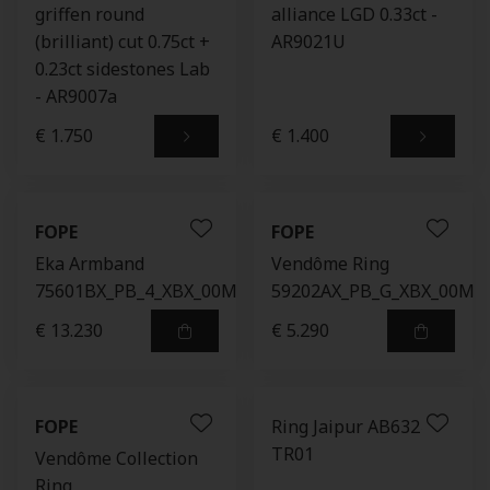
griffen round
alliance LGD 0.33ct -
(brilliant) cut 0.75ct +
AR9021U
0.23ct sidestones Lab
- AR9007a
€ 1.750
€ 1.400
FOPE
FOPE
Eka Armband
Vendôme Ring
75601BX_PB_4_XBX_00M
59202AX_PB_G_XBX_00M
€ 13.230
€ 5.290
FOPE
Ring Jaipur AB632-
TR01
Vendôme Collection
Ring