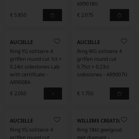
AR9018U
€ 5.850
€ 2.075
AUCIELLE
AUCIELLE
Ring YG solitaire 4
Ring WG solitaire 4
griffen round cut 1ct +
griffen round cut
0.24ct sidestones Lab
0.75ct + 0.23ct
with certificate -
sidestones - AR9007U
AR9008A
€ 2.050
€ 1.750
AUCIELLE
WILLEMS CREATIONS
Ring YG solitaire 4
Ring 18kt geelgoud
griffen round cut
met diamant -