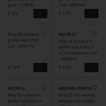
goud - 1198YZI
LGD - AR9010U
€ 329
€ 1.175
Ring WG solitaire 4
AUCIELLE
griffen oval 0.50ct
Ring YG solitaire 4
LGD - AR9011U
griffen oval 0.30ct +
0.17ct sidestones LGD
- AR9015A
€ 1.375
€ 1.375
AUCIELLE
WILLEMS CREATIONS
Ring YG solitaire 4
Ring GG full eternity
griffen oval 0.50ct +
alliance LGD 1.000ct -