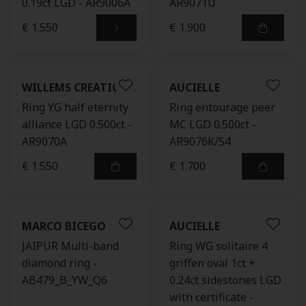
0.19ct LGD - AR9006A
AR9071U
€ 1.550
€ 1.900
WILLEMS CREATIONS
AUCIELLE
Ring YG half eternity
Ring entourage peer
alliance LGD 0.500ct -
MC LGD 0.500ct -
AR9070A
AR9076K/54
€ 1.550
€ 1.700
MARCO BICEGO
AUCIELLE
JAIPUR Multi-band
Ring WG solitaire 4
diamond ring -
griffen oval 1ct +
AB479_B_YW_Q6
0.24ct sidestones LGD
with certificate -