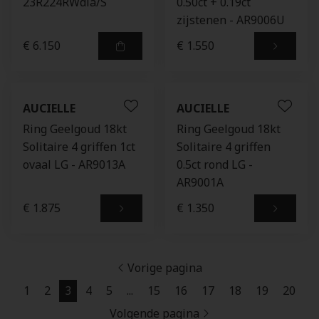
23R224RWdia/S
0.50ct + 0.19ct
zijstenen - AR9006U
€ 6.150
€ 1.550
AUCIELLE
AUCIELLE
Ring Geelgoud 18kt
Ring Geelgoud 18kt
Solitaire 4 griffen 1ct
Solitaire 4 griffen
ovaal LG - AR9013A
0.5ct rond LG -
AR9001A
€ 1.875
€ 1.350
Vorige pagina
1
2
3
4
5
...
15
16
17
18
19
20
Volgende pagina