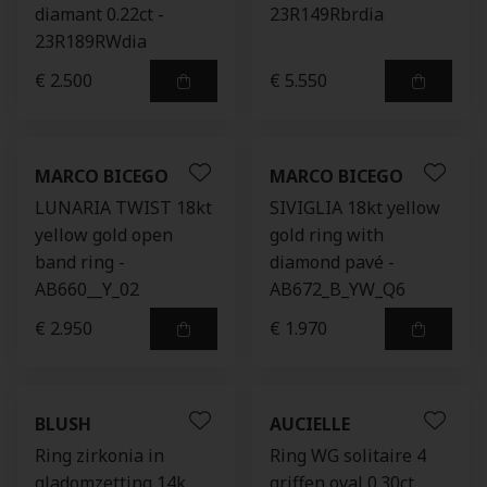
diamant 0.22ct -
23R149Rbrdia
23R189RWdia
€ 2.500
€ 5.550
MARCO BICEGO
MARCO BICEGO
LUNARIA TWIST 18kt
SIVIGLIA 18kt yellow
yellow gold open
gold ring with
band ring -
diamond pavé -
AB660__Y_02
AB672_B_YW_Q6
€ 2.950
€ 1.970
BLUSH
AUCIELLE
Ring zirkonia in
Ring WG solitaire 4
gladomzetting 14k
griffen oval 0.30ct