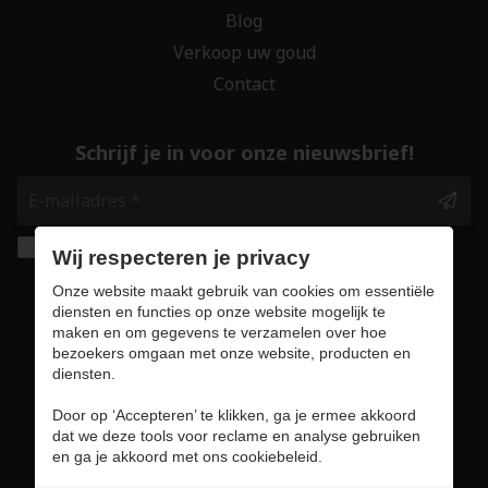
Blog
Verkoop uw goud
Contact
Schrijf je in voor onze nieuwsbrief!
Ik geef de toestemming om mijn gegevens te
Wij respecteren je privacy
bewaren en verwerken zoals aangegeven in
Onze website maakt gebruik van cookies om essentiële
onze
privacy statement
. *
diensten en functies op onze website mogelijk te
maken en om gegevens te verzamelen over hoe
bezoekers omgaan met onze website, producten en
Veilig online winkelen
diensten.
Door op ‘Accepteren’ te klikken, ga je ermee akkoord
dat we deze tools voor reclame en analyse gebruiken
en ga je akkoord met ons cookiebeleid.
Gebruiksvoorwaarden & privacybeleid